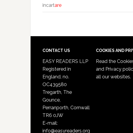
incart
are
CONTACT US
COOKIES AND PR
EASY READERS LLP
Read the
Cookie
Registered in
and Privacy poli
England, no.
all our websites.
OC439580
Tregarth, The
Gounce,
Perranporth, Cornwall
TR6 0JW
E-mail:
info@easyreaders.org