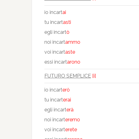
io incart
ai
tu incart
asti
egli incart
ò
noi incart
ammo
voi incart
aste
essi incart
arono
FUTURO SEMPLICE
[i]
io incart
erò
tu incart
erai
egli incart
erà
noi incart
eremo
voi incart
erete