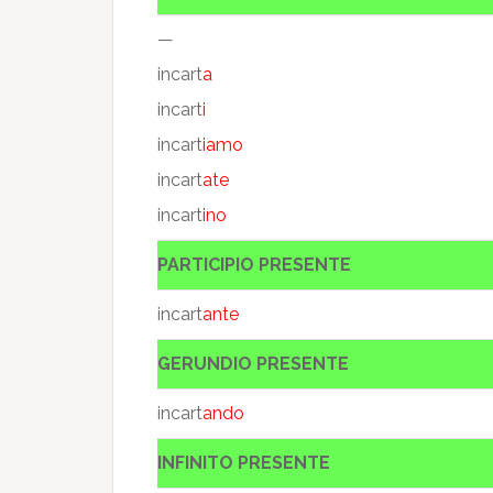
—
incart
a
incart
i
incart
iamo
incart
ate
incart
ino
PARTICIPIO PRESENTE
incart
ante
GERUNDIO PRESENTE
incart
ando
INFINITO PRESENTE