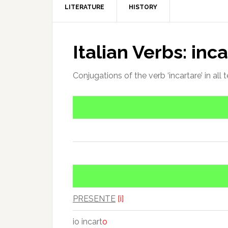
LITERATURE
HISTORY
Italian Verbs: inc
Conjugations of the verb ‘incartare’ in all 
PRESENTE
[i]
io incart
o