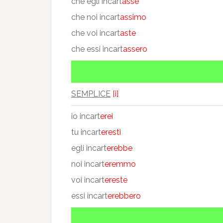
che egli incart
asse
che noi incart
assimo
che voi incart
aste
che essi incart
assero
SEMPLICE
[i]
io incart
erei
tu incart
eresti
egli incart
erebbe
noi incart
eremmo
voi incart
ereste
essi incart
erebbero