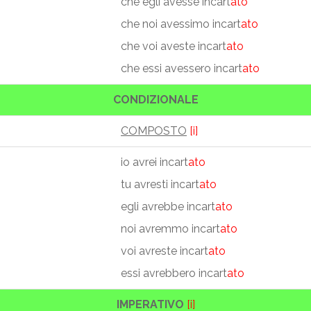
che egli avesse incart
ato
che noi avessimo incart
ato
che voi aveste incart
ato
che essi avessero incart
ato
CONDIZIONALE
COMPOSTO
[i]
io avrei incart
ato
tu avresti incart
ato
egli avrebbe incart
ato
noi avremmo incart
ato
voi avreste incart
ato
essi avrebbero incart
ato
IMPERATIVO
[i]