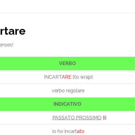
artare
tenses!
VERBO
INCART
ARE
[to wrap]
verbo regolare
INDICATIVO
PASSATO PROSSIMO
[i]
io ho incart
ato