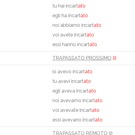
tu hai incart
ato
egli ha incart
ato
noi abbiamo incart
ato
voi avete incart
ato
essi hanno incart
ato
TRAPASSATO PROSSIMO
[i]
io avevo incart
ato
tu avevi incart
ato
egli aveva incart
ato
noi avevamo incart
ato
voi avevate incart
ato
essi avevano incart
ato
TRAPASSATO REMOTO
[i]