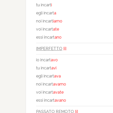
tu incart
i
egli incart
a
noi incart
iamo
voi incart
ate
essi incart
ano
IMPERFETTO
[i]
io incart
avo
tu incart
avi
egli incart
ava
noi incart
avamo
voi incart
avate
essi incart
avano
PASSATO REMOTO
[i]