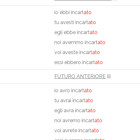
io ebbi incart
ato
tu avesti incart
ato
egli ebbe incart
ato
noi avemmo incart
ato
voi aveste incart
ato
essi ebbero incart
ato
FUTURO ANTERIORE
[i]
io avrò incart
ato
tu avrai incart
ato
egli avrà incart
ato
noi avremo incart
ato
voi avrete incart
ato