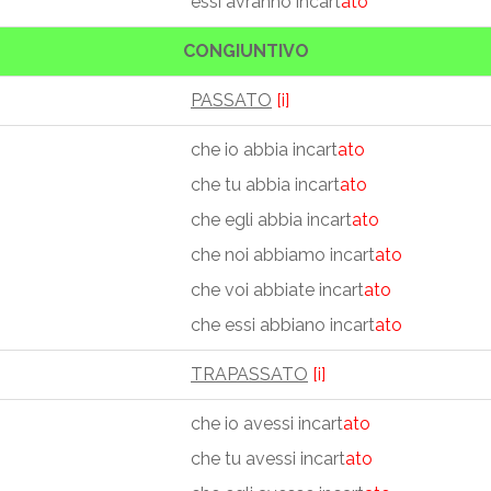
essi avranno incart
ato
CONGIUNTIVO
PASSATO
[i]
che io abbia incart
ato
che tu abbia incart
ato
che egli abbia incart
ato
che noi abbiamo incart
ato
che voi abbiate incart
ato
che essi abbiano incart
ato
TRAPASSATO
[i]
che io avessi incart
ato
che tu avessi incart
ato