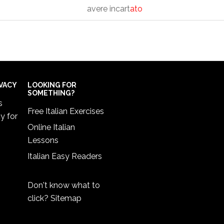
avere incart
ato
IVACY
LOOKING FOR
SOMETHING?
s
Free Italian Exercises
cy
for
Online Italian
Lessons
Italian Easy Readers
Don't know what to
click?
Sitemap