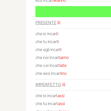
essi incart
eranno
PRESENTE
[i]
che io incart
i
che tu incart
i
che egli incart
i
che noi incart
iamo
che voi incart
iate
che essi incart
ino
IMPERFETTO
[i]
che io incart
assi
che tu incart
assi