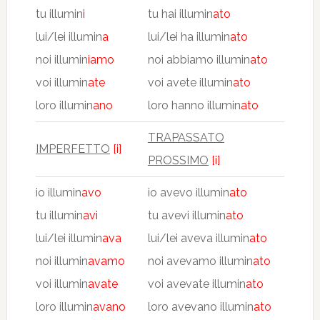
tu illumin
i
tu hai illumin
ato
lui/lei illumin
a
lui/lei ha illumin
ato
noi illumin
iamo
noi abbiamo illumin
ato
voi illumin
ate
voi avete illumin
ato
loro illumin
ano
loro hanno illumin
ato
TRAPASSATO
IMPERFETTO
[i]
PROSSIMO
[i]
io illumin
avo
io avevo illumin
ato
tu illumin
avi
tu avevi illumin
ato
lui/lei illumin
ava
lui/lei aveva illumin
ato
noi illumin
avamo
noi avevamo illumin
ato
voi illumin
avate
voi avevate illumin
ato
loro illumin
avano
loro avevano illumin
ato