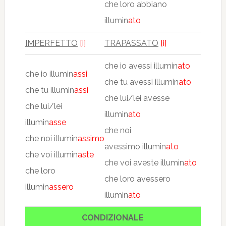
che loro abbiano
illumin
ato
IMPERFETTO
[i]
TRAPASSATO
[i]
che io avessi illumin
ato
che io illumin
assi
che tu avessi illumin
ato
che tu illumin
assi
che lui/lei avesse
che lui/lei
illumin
ato
illumin
asse
che noi
che noi illumin
assimo
avessimo illumin
ato
che voi illumin
aste
che voi aveste illumin
ato
che loro
che loro avessero
illumin
assero
illumin
ato
CONDIZIONALE