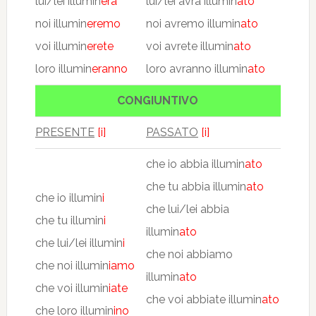
lui/lei illumin
erà
lui/lei avrà illumin
ato
noi illumin
eremo
noi avremo illumin
ato
voi illumin
erete
voi avrete illumin
ato
loro illumin
eranno
loro avranno illumin
ato
CONGIUNTIVO
PRESENTE
[i]
PASSATO
[i]
che io abbia illumin
ato
che tu abbia illumin
ato
che io illumin
i
che lui/lei abbia
che tu illumin
i
illumin
ato
che lui/lei illumin
i
che noi abbiamo
che noi illumin
iamo
illumin
ato
che voi illumin
iate
che voi abbiate illumin
ato
che loro illumin
ino