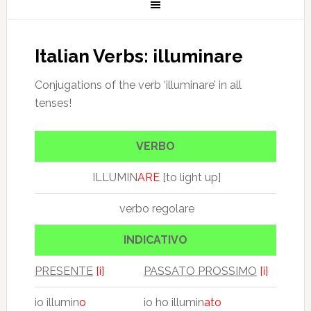
Italian Verbs: illuminare
Conjugations of the verb ‘illuminare’ in all
tenses!
VERBO
ILLUMIN
ARE
[to light up]
verbo regolare
INDICATIVO
PRESENTE
[i]
PASSATO PROSSIMO
[i]
io illumin
o
io ho illumin
ato