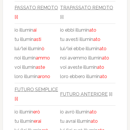
PASSATO REMOTO
TRAPASSATO REMOTO
[i]
[i]
io illumin
ai
io ebbi illumin
ato
tu illumin
asti
tu avesti illumin
ato
lui/lei illumin
ò
lui/lei ebbe illumin
ato
noi illumin
ammo
noi avemmo illumin
ato
voi illumin
aste
voi aveste illumin
ato
loro illumin
arono
loro ebbero illumin
ato
FUTURO SEMPLICE
FUTURO ANTERIORE
[i]
[i]
io illumin
erò
io avrò illumin
ato
tu illumin
erai
tu avrai illumin
ato