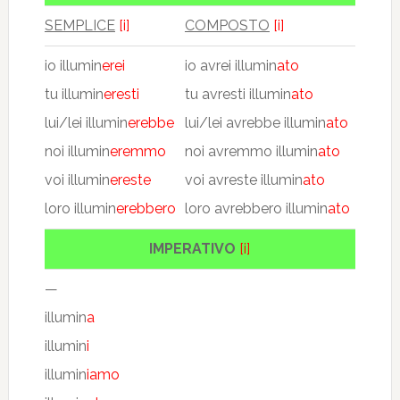
SEMPLICE
[i]
COMPOSTO
[i]
io illumin
erei
io avrei illumin
ato
tu illumin
eresti
tu avresti illumin
ato
lui/lei illumin
erebbe
lui/lei avrebbe illumin
ato
noi illumin
eremmo
noi avremmo illumin
ato
voi illumin
ereste
voi avreste illumin
ato
loro illumin
erebbero
loro avrebbero illumin
ato
IMPERATIVO
[i]
—
illumin
a
illumin
i
illumin
iamo