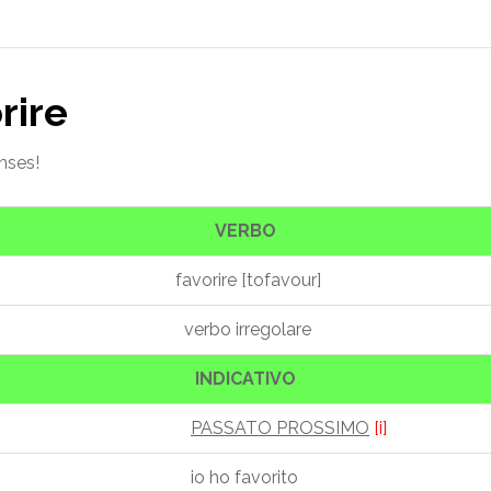
rire
enses!
VERBO
favorire [tofavour]
verbo irregolare
INDICATIVO
PASSATO PROSSIMO
[i]
io ho favorito