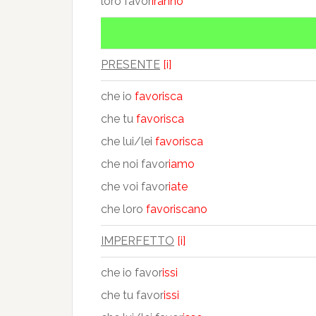
loro favor
iranno
PRESENTE
[i]
che io
favorisca
che tu
favorisca
che lui/lei
favorisca
che noi favor
iamo
che voi favor
iate
che loro
favoriscano
IMPERFETTO
[i]
che io favor
issi
che tu favor
issi