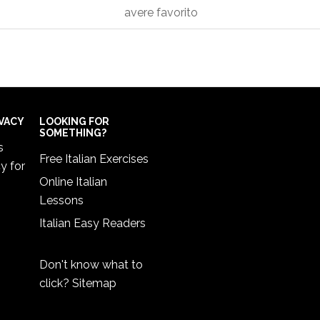
avere favorito
IVACY
LOOKING FOR
SOMETHING?
s
Free Italian Exercises
cy
for
Online Italian
Lessons
Italian Easy Readers
Don't know what to
click?
Sitemap