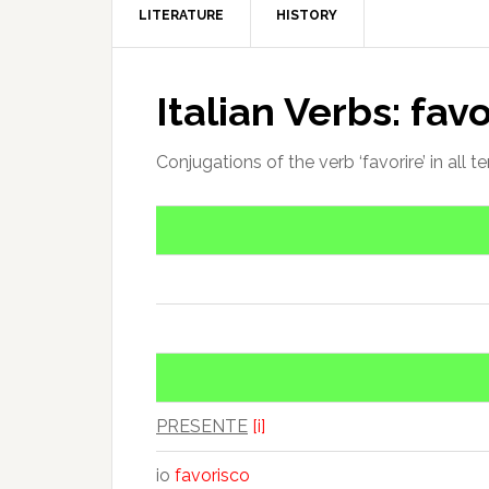
LITERATURE
HISTORY
Italian Verbs: favo
Conjugations of the verb ‘favorire’ in all t
PRESENTE
[i]
io
favorisco