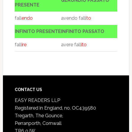
GERUNDIO PASSATO
PRESENTE
fall
endo
avendo fall
ito
INFINITO PRESENTE
INFINITO PASSATO
fall
ire
avere fall
ito
CONTACT US
EASY READERS LLP
Registered in England, no. OC439580
Tregarth, The Gounce,
Perranporth, Cornwall
TR6 0JW