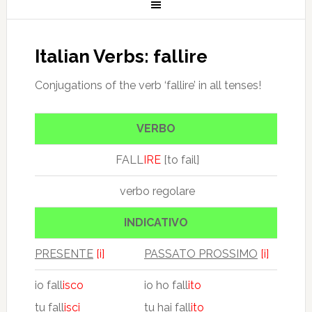
Italian Verbs: fallire
Conjugations of the verb ‘fallire’ in all tenses!
VERBO
FALL
IRE
[to fail]
verbo regolare
INDICATIVO
PRESENTE
[i]
PASSATO PROSSIMO
[i]
io fall
isco
io ho fall
ito
tu fall
isci
tu hai fall
ito