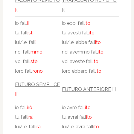
PASSATO REMOTO
TRAPASSATO REMOTO
[i]
[i]
io fall
ii
io ebbi fall
ito
tu fall
isti
tu avesti fall
ito
lui/lei fall
ì
lui/lei ebbe fall
ito
noi fall
immo
noi avemmo fall
ito
voi fall
iste
voi aveste fall
ito
loro fall
irono
loro ebbero fall
ito
FUTURO SEMPLICE
FUTURO ANTERIORE
[i]
[i]
io fall
irò
io avrò fall
ito
tu fall
irai
tu avrai fall
ito
lui/lei fall
irà
lui/lei avrà fall
ito