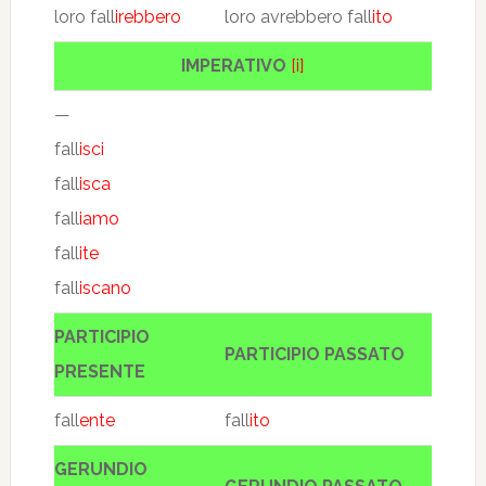
loro fall
irebbero
loro avrebbero fall
ito
IMPERATIVO
[i]
—
fall
isci
fall
isca
fall
iamo
fall
ite
fall
iscano
PARTICIPIO
PARTICIPIO PASSATO
PRESENTE
fall
ente
fall
ito
GERUNDIO