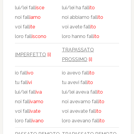
lui/lei fall
isce
lui/lei ha fall
ito
noi fall
iamo
noi abbiamo fall
ito
voi fall
ite
voi avete fall
ito
loro fall
iscono
loro hanno fall
ito
TRAPASSATO
IMPERFETTO
[i]
PROSSIMO
[i]
io fall
ivo
io avevo fall
ito
tu fall
ivi
tu avevi fall
ito
lui/lei fall
iva
lui/lei aveva fall
ito
noi fall
ivamo
noi avevamo fall
ito
voi fall
ivate
voi avevate fall
ito
loro fall
ivano
loro avevano fall
ito