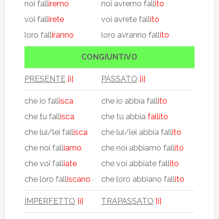
noi fall
iremo
noi avremo fall
ito
voi fall
irete
voi avrete fall
ito
loro fall
iranno
loro avranno fall
ito
CONGIUNTIVO
PRESENTE
[i]
PASSATO
[i]
che io fall
isca
che io abbia fall
ito
che tu fall
isca
che tu abbia
fallito
che lui/lei fall
isca
che lui/lei abbia fall
ito
che noi fall
iamo
che noi abbiamo fall
ito
che voi fall
iate
che voi abbiate fall
ito
che loro fall
iscano
che loro abbiano fall
ito
IMPERFETTO
[i]
TRAPASSATO
[i]