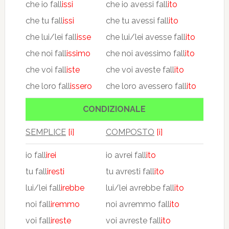
che io fall
issi
che io avessi fall
ito
che tu fall
issi
che tu avessi fall
ito
che lui/lei fall
isse
che lui/lei avesse fall
ito
che noi fall
issimo
che noi avessimo fall
ito
che voi fall
iste
che voi aveste fall
ito
che loro fall
issero
che loro avessero fall
ito
CONDIZIONALE
SEMPLICE
[i]
COMPOSTO
[i]
io fall
irei
io avrei fall
ito
tu fall
iresti
tu avresti fall
ito
lui/lei fall
irebbe
lui/lei avrebbe fall
ito
noi fall
iremmo
noi avremmo fall
ito
voi fall
ireste
voi avreste fall
ito