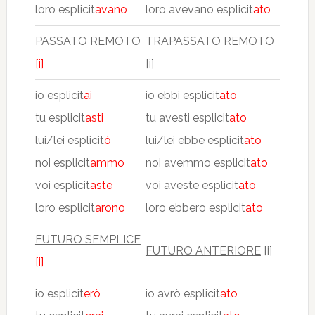
loro esplicit
avano
loro avevano esplicit
ato
PASSATO REMOTO
TRAPASSATO REMOTO
[i]
[i]
io esplicit
ai
io ebbi esplicit
ato
tu esplicit
asti
tu avesti esplicit
ato
lui/lei esplicit
ò
lui/lei ebbe esplicit
ato
noi esplicit
ammo
noi avemmo esplicit
ato
voi esplicit
aste
voi aveste esplicit
ato
loro esplicit
arono
loro ebbero esplicit
ato
FUTURO SEMPLICE
FUTURO ANTERIORE
[i]
[i]
io esplicit
erò
io avrò esplicit
ato