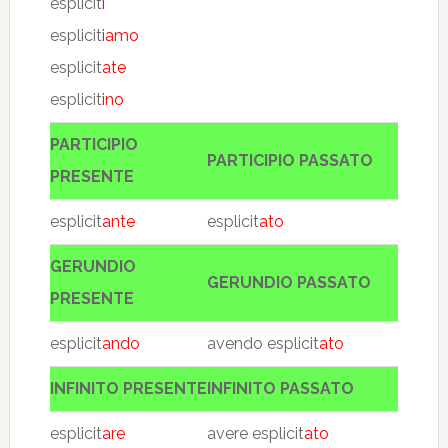
esplicit
i
esplicit
iamo
esplicit
ate
esplicit
ino
PARTICIPIO
PARTICIPIO PASSATO
PRESENTE
esplicit
ante
esplicit
ato
GERUNDIO
GERUNDIO PASSATO
PRESENTE
esplicit
ando
avendo esplicit
ato
INFINITO PRESENTE
INFINITO PASSATO
esplicit
are
avere esplicit
ato