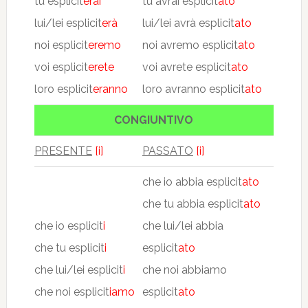
tu esplicit
erai
tu avrai esplicit
ato
lui/lei esplicit
erà
lui/lei avrà esplicit
ato
noi esplicit
eremo
noi avremo esplicit
ato
voi esplicit
erete
voi avrete esplicit
ato
loro esplicit
eranno
loro avranno esplicit
ato
CONGIUNTIVO
PRESENTE
[i]
PASSATO
[i]
che io abbia esplicit
ato
che tu abbia esplicit
ato
che io esplicit
i
che lui/lei abbia
che tu esplicit
i
esplicit
ato
che lui/lei esplicit
i
che noi abbiamo
che noi esplicit
iamo
esplicit
ato