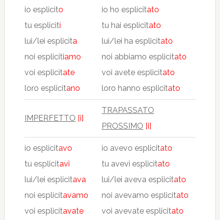
io esplicit
o
io ho esplicit
ato
tu esplicit
i
tu hai esplicit
ato
lui/lei esplicit
a
lui/lei ha esplicit
ato
noi esplicit
iamo
noi abbiamo esplicit
ato
voi esplicit
ate
voi avete esplicit
ato
loro esplicit
ano
loro hanno esplicit
ato
TRAPASSATO
IMPERFETTO
[i]
PROSSIMO
[i]
io esplicit
avo
io avevo esplicit
ato
tu esplicit
avi
tu avevi esplicit
ato
lui/lei esplicit
ava
lui/lei aveva esplicit
ato
noi esplicit
avamo
noi avevamo esplicit
ato
voi esplicit
avate
voi avevate esplicit
ato