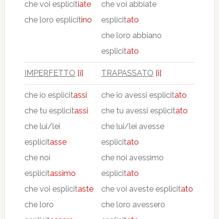
che voi esplicit
iate
che voi abbiate
che loro esplicit
ino
esplicit
ato
che loro abbiano
esplicit
ato
IMPERFETTO
[i]
TRAPASSATO
[i]
che io esplicit
assi
che io avessi esplicit
ato
che tu esplicit
assi
che tu avessi esplicit
ato
che lui/lei
che lui/lei avesse
esplicit
asse
esplicit
ato
che noi
che noi avessimo
esplicit
assimo
esplicit
ato
che voi esplicit
aste
che voi aveste esplicit
ato
che loro
che loro avessero