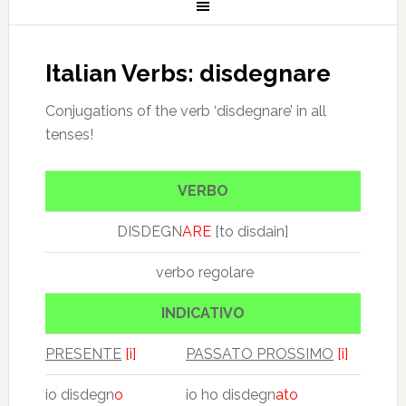
Italian Verbs: disdegnare
Conjugations of the verb ‘disdegnare’ in all
tenses!
VERBO
DISDEGN
ARE
[to disdain]
verbo regolare
INDICATIVO
PRESENTE
[i]
PASSATO PROSSIMO
[i]
io disdegn
o
io ho disdegn
ato