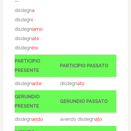
—
disdegn
a
disdegn
i
disdegn
iamo
disdegn
ate
disdegn
ino
PARTICIPIO
PARTICIPIO PASSATO
PRESENTE
disdegn
ante
disdegn
ato
GERUNDIO
GERUNDIO PASSATO
PRESENTE
disdegn
ando
avendo disdegn
ato