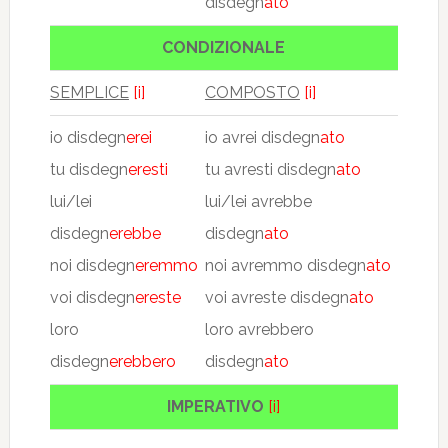
disdegn
ato
CONDIZIONALE
SEMPLICE
[i]
COMPOSTO
[i]
io disdegn
erei
io avrei disdegn
ato
tu disdegn
eresti
tu avresti disdegn
ato
lui/lei
lui/lei avrebbe
disdegn
erebbe
disdegn
ato
noi disdegn
eremmo
noi avremmo disdegn
ato
voi disdegn
ereste
voi avreste disdegn
ato
loro
loro avrebbero
disdegn
erebbero
disdegn
ato
IMPERATIVO
[i]