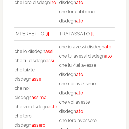
che loro disdegn
ino
disdegn
ato
che loro abbiano
disdegn
ato
IMPERFETTO
[i]
TRAPASSATO
[i]
che io avessi disdegn
ato
che io disdegn
assi
che tu avessi disdegn
ato
che tu disdegn
assi
che lui/lei avesse
che lui/lei
disdegn
ato
disdegn
asse
che noi avessimo
che noi
disdegn
ato
disdegn
assimo
che voi aveste
che voi disdegn
aste
disdegn
ato
che loro
che loro avessero
disdegn
assero