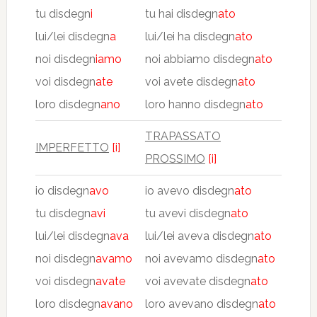
tu disdegn
i
tu hai disdegn
ato
lui/lei disdegn
a
lui/lei ha disdegn
ato
noi disdegn
iamo
noi abbiamo disdegn
ato
voi disdegn
ate
voi avete disdegn
ato
loro disdegn
ano
loro hanno disdegn
ato
TRAPASSATO
IMPERFETTO
[i]
PROSSIMO
[i]
io disdegn
avo
io avevo disdegn
ato
tu disdegn
avi
tu avevi disdegn
ato
lui/lei disdegn
ava
lui/lei aveva disdegn
ato
noi disdegn
avamo
noi avevamo disdegn
ato
voi disdegn
avate
voi avevate disdegn
ato
loro disdegn
avano
loro avevano disdegn
ato