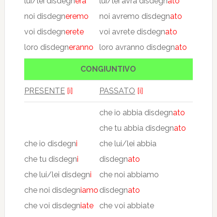
lui/lei disdegn
erà
lui/lei avrà disdegn
ato
noi disdegn
eremo
noi avremo disdegn
ato
voi disdegn
erete
voi avrete disdegn
ato
loro disdegn
eranno
loro avranno disdegn
ato
CONGIUNTIVO
PRESENTE
[i]
PASSATO
[i]
che io abbia disdegn
ato
che tu abbia disdegn
ato
che io disdegn
i
che lui/lei abbia
che tu disdegn
i
disdegn
ato
che lui/lei disdegn
i
che noi abbiamo
che noi disdegn
iamo
disdegn
ato
che voi disdegn
iate
che voi abbiate