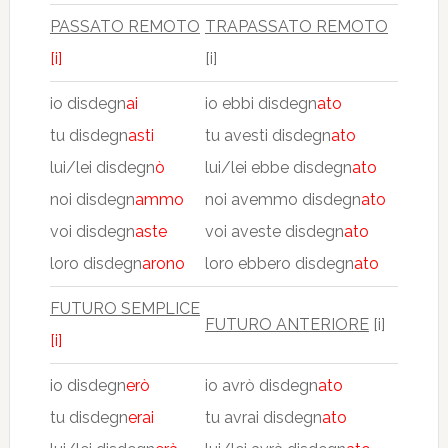
PASSATO REMOTO
TRAPASSATO REMOTO
[i]
[i]
io disdegn
ai
io ebbi disdegn
ato
tu disdegn
asti
tu avesti disdegn
ato
lui/lei disdegn
ò
lui/lei ebbe disdegn
ato
noi disdegn
ammo
noi avemmo disdegn
ato
voi disdegn
aste
voi aveste disdegn
ato
loro disdegn
arono
loro ebbero disdegn
ato
FUTURO SEMPLICE
FUTURO ANTERIORE
[i]
[i]
io disdegn
erò
io avrò disdegn
ato
tu disdegn
erai
tu avrai disdegn
ato