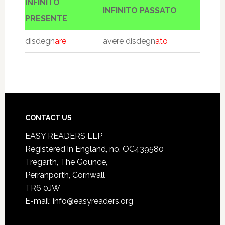
INFINITO
INFINITO PASSATO
PRESENTE
disdegn
are
avere disdegn
ato
CONTACT US
EASY READERS LLP
Registered in England, no. OC439580
Tregarth, The Gounce,
Perranporth, Cornwall
TR6 0JW
E-mail: info@easyreaders.org