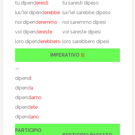
tu dipend
eresti
tu saresti dipeso
lui/lei dipend
erebbe
lui/lei sarebbe dipeso
noi dipend
eremmo
noi saremmo dipesi
voi dipend
ereste
voi sareste dipesi
loro dipend
erebbero
loro sarebbero dipesi
IMPERATIVO
[i]
—
dipend
i
dipend
a
dipend
iamo
dipend
ete
dipend
ano
PARTICIPIO