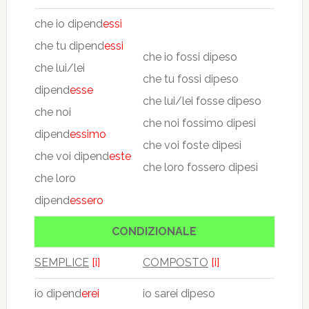
che io dipend
essi
che tu dipend
essi
che io fossi dipeso
che lui/lei
che tu fossi dipeso
dipend
esse
che lui/lei fosse dipeso
che noi
che noi fossimo dipesi
dipend
essimo
che voi foste dipesi
che voi dipend
este
che loro fossero dipesi
che loro
dipend
essero
CONDIZIONALE
SEMPLICE
[i]
COMPOSTO
[i]
io dipend
erei
io sarei dipeso