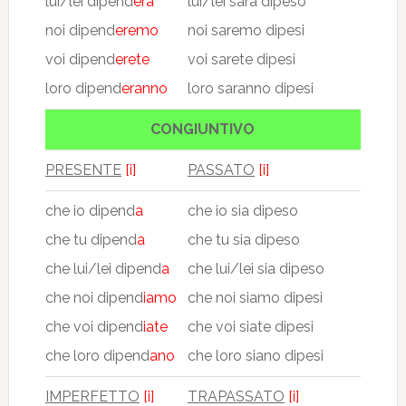
lui/lei dipend
erà
lui/lei sarà dipeso
noi dipend
eremo
noi saremo dipesi
voi dipend
erete
voi sarete dipesi
loro dipend
eranno
loro saranno dipesi
CONGIUNTIVO
PRESENTE
[i]
PASSATO
[i]
che io dipend
a
che io sia dipeso
che tu dipend
a
che tu sia dipeso
che lui/lei dipend
a
che lui/lei sia dipeso
che noi dipend
iamo
che noi siamo dipesi
che voi dipend
iate
che voi siate dipesi
che loro dipend
ano
che loro siano dipesi
IMPERFETTO
[i]
TRAPASSATO
[i]