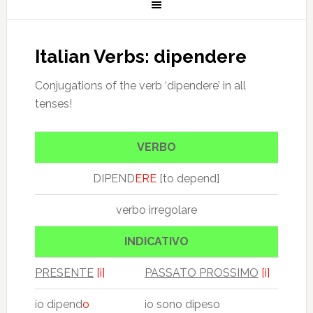
Italian Verbs: dipendere
Conjugations of the verb ‘dipendere’ in all
tenses!
VERBO
DIPEND
ERE
[to depend]
verbo irregolare
INDICATIVO
PRESENTE
[i]
PASSATO PROSSIMO
[i]
io dipend
o
io sono dipeso