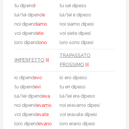
tu dipend
i
tu sei dipeso
lui/lei dipend
e
lui/lei è dipeso
noi dipend
iamo
noi siamo dipesi
voi dipend
ete
voi siete dipesi
loro dipend
ono
loro sono dipesi
TRAPASSATO
IMPERFETTO
[i]
PROSSIMO
[i]
io dipend
evo
io ero dipeso
tu dipend
evi
tu eri dipeso
lui/lei dipend
eva
lui/lei era dipeso
noi dipend
evamo
noi eravamo dipesi
voi dipend
evate
voi eravate dipesi
loro dipend
evano
loro erano dipesi