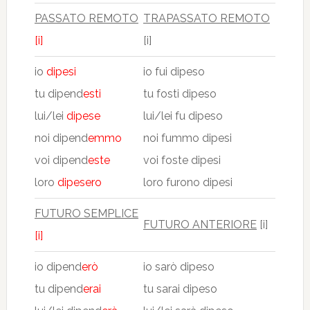
PASSATO REMOTO
TRAPASSATO REMOTO
[i]
[i]
io
dipesi
io fui dipeso
tu dipend
esti
tu fosti dipeso
lui/lei
dipese
lui/lei fu dipeso
noi dipend
emmo
noi fummo dipesi
voi dipend
este
voi foste dipesi
loro
dipesero
loro furono dipesi
FUTURO SEMPLICE
FUTURO ANTERIORE
[i]
[i]
io dipend
erò
io sarò dipeso
tu dipend
erai
tu sarai dipeso