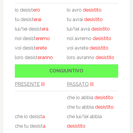
io desist
erò
io avrò
desistito
tu desist
erai
tu avrai
desistito
lui/lei desist
erà
lui/lei avrà
desistito
noi desist
eremo
noi avremo
desistito
voi desist
erete
voi avrete
desistito
loro desist
eranno
loro avranno
desistito
CONGIUNTIVO
PRESENTE
[i]
PASSATO
[i]
che io abbia
desistito
che tu abbia
desistito
che io desist
a
che lui/lei abbia
che tu desist
a
desistito