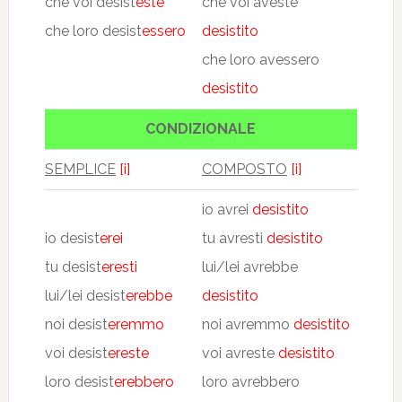
che voi desist
este
che voi aveste
che loro desist
essero
desistito
che loro avessero
desistito
CONDIZIONALE
SEMPLICE
[i]
COMPOSTO
[i]
io avrei
desistito
io desist
erei
tu avresti
desistito
tu desist
eresti
lui/lei avrebbe
lui/lei desist
erebbe
desistito
noi desist
eremmo
noi avremmo
desistito
voi desist
ereste
voi avreste
desistito
loro desist
erebbero
loro avrebbero