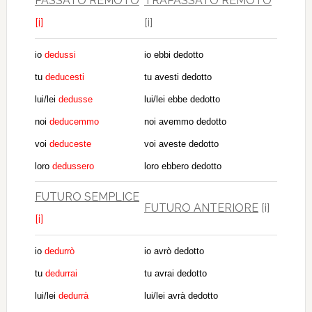
PASSATO REMOTO
TRAPASSATO REMOTO
[i]
[i]
io
dedussi
io ebbi dedotto
tu
deducesti
tu avesti dedotto
lui/lei
dedusse
lui/lei ebbe dedotto
noi
deducemmo
noi avemmo dedotto
voi
deduceste
voi aveste dedotto
loro
dedussero
loro ebbero dedotto
FUTURO SEMPLICE
FUTURO ANTERIORE
[i]
[i]
io
dedurrò
io avrò dedotto
tu
dedurrai
tu avrai dedotto
lui/lei
dedurrà
lui/lei avrà dedotto