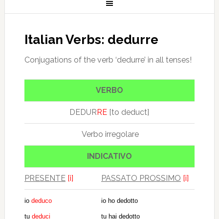
Italian Verbs: dedurre
Conjugations of the verb ‘dedurre’ in all tenses!
VERBO
DEDUR
RE
[to deduct]
Verbo irregolare
INDICATIVO
PRESENTE
[i]
PASSATO PROSSIMO
[i]
io
deduco
io ho dedotto
tu
deduci
tu hai dedotto