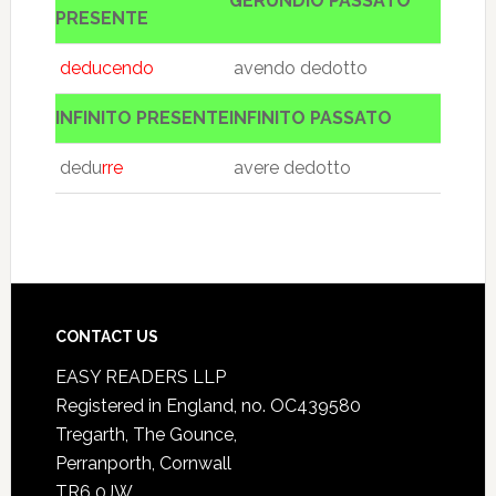
GERUNDIO PASSATO
PRESENTE
deducendo
avendo dedotto
INFINITO PRESENTE
INFINITO PASSATO
dedu
rre
avere dedotto
CONTACT US
EASY READERS LLP
Registered in England, no. OC439580
Tregarth, The Gounce,
Perranporth, Cornwall
TR6 0JW