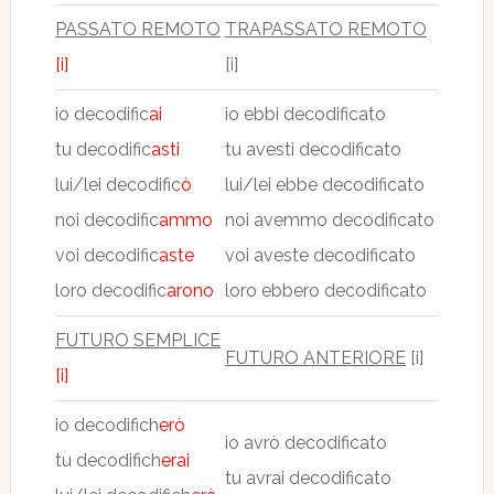
PASSATO REMOTO
TRAPASSATO REMOTO
[i]
[i]
io decodific
ai
io ebbi decodificato
tu decodific
asti
tu avesti decodificato
lui/lei decodific
ò
lui/lei ebbe decodificato
noi decodific
ammo
noi avemmo decodificato
voi decodific
aste
voi aveste decodificato
loro decodific
arono
loro ebbero decodificato
FUTURO SEMPLICE
FUTURO ANTERIORE
[i]
[i]
io decodifich
erò
io avrò decodificato
tu decodifich
erai
tu avrai decodificato