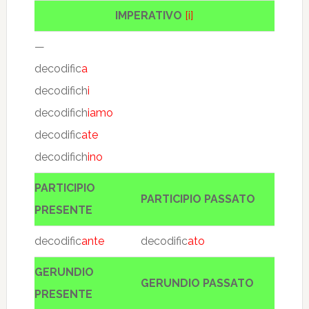
IMPERATIVO
[i]
—
decodific
a
decodifich
i
decodifich
iamo
decodific
ate
decodifich
ino
PARTICIPIO
PARTICIPIO PASSATO
PRESENTE
decodific
ante
decodific
ato
GERUNDIO
GERUNDIO PASSATO
PRESENTE