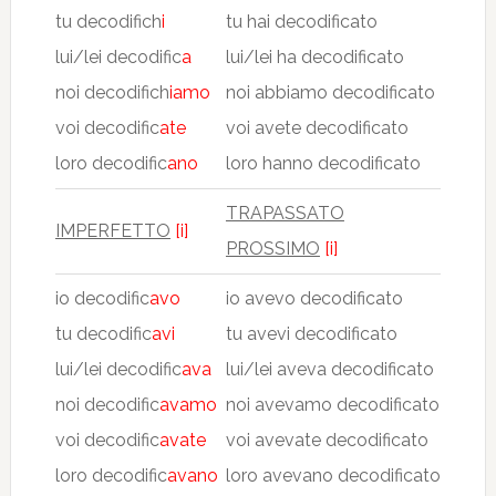
tu decodifich
i
tu hai decodificato
lui/lei decodific
a
lui/lei ha decodificato
noi decodifich
iamo
noi abbiamo decodificato
voi decodific
ate
voi avete decodificato
loro decodific
ano
loro hanno decodificato
TRAPASSATO
IMPERFETTO
[i]
PROSSIMO
[i]
io decodific
avo
io avevo decodificato
tu decodific
avi
tu avevi decodificato
lui/lei decodific
ava
lui/lei aveva decodificato
noi decodific
avamo
noi avevamo decodificato
voi decodific
avate
voi avevate decodificato
loro decodific
avano
loro avevano decodificato