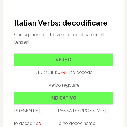
Italian Verbs: decodificare
Conjugations of the verb ‘decodificare’ in all
tenses!
VERBO
DECODIFIC
ARE
[to decode]
verbo regolare
INDICATIVO
PRESENTE
[i]
PASSATO PROSSIMO
[i]
io decodific
o
io ho decodificato