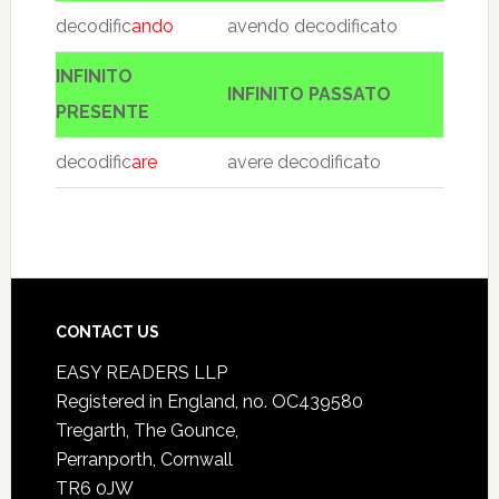
decodific
ando
avendo decodificato
INFINITO
INFINITO PASSATO
PRESENTE
decodific
are
avere decodificato
CONTACT US
EASY READERS LLP
Registered in England, no. OC439580
Tregarth, The Gounce,
Perranporth, Cornwall
TR6 0JW