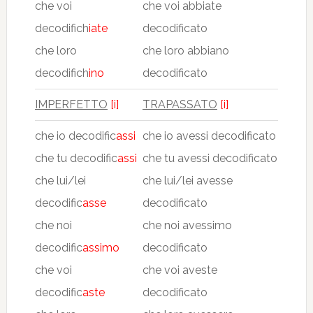
che voi
che voi abbiate
decodifich
iate
decodificato
che loro
che loro abbiano
decodifich
ino
decodificato
IMPERFETTO
[i]
TRAPASSATO
[i]
che io decodific
assi
che io avessi decodificato
che tu decodific
assi
che tu avessi decodificato
che lui/lei
che lui/lei avesse
decodific
asse
decodificato
che noi
che noi avessimo
decodific
assimo
decodificato
che voi
che voi aveste
decodific
aste
decodificato