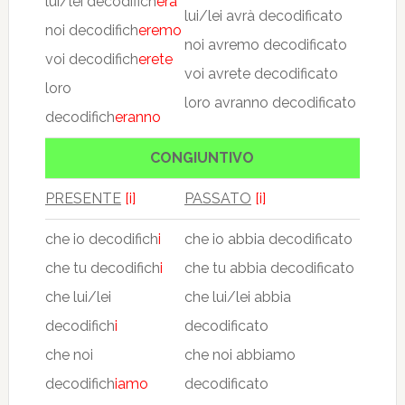
lui/lei decodifich
erà
lui/lei avrà decodificato
noi decodifich
eremo
noi avremo decodificato
voi decodifich
erete
voi avrete decodificato
loro
loro avranno decodificato
decodifich
eranno
CONGIUNTIVO
PRESENTE
[i]
PASSATO
[i]
che io decodifich
i
che io abbia decodificato
che tu decodifich
i
che tu abbia decodificato
che lui/lei
che lui/lei abbia
decodifich
i
decodificato
che noi
che noi abbiamo
decodifich
iamo
decodificato