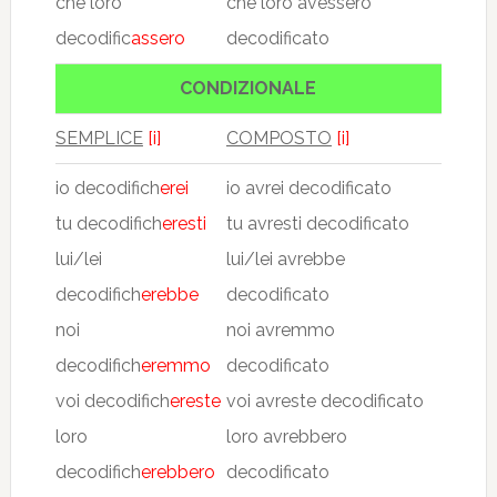
che loro
che loro avessero
decodific
assero
decodificato
CONDIZIONALE
SEMPLICE
[i]
COMPOSTO
[i]
io decodifich
erei
io avrei decodificato
tu decodifich
eresti
tu avresti decodificato
lui/lei
lui/lei avrebbe
decodifich
erebbe
decodificato
noi
noi avremmo
decodifich
eremmo
decodificato
voi decodifich
ereste
voi avreste decodificato
loro
loro avrebbero
decodifich
erebbero
decodificato