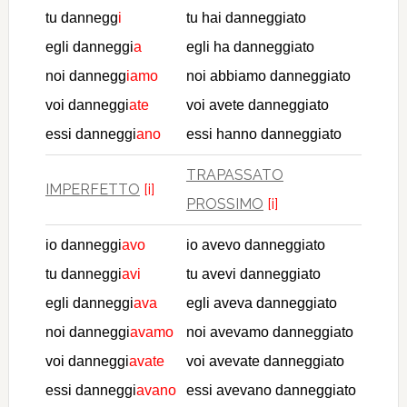
tu dannegg
i
tu hai danneggiato
egli danneggi
a
egli ha danneggiato
noi dannegg
iamo
noi abbiamo danneggiato
voi danneggi
ate
voi avete danneggiato
essi danneggi
ano
essi hanno danneggiato
TRAPASSATO
IMPERFETTO
[i]
PROSSIMO
[i]
io danneggi
avo
io avevo danneggiato
tu danneggi
avi
tu avevi danneggiato
egli danneggi
ava
egli aveva danneggiato
noi danneggi
avamo
noi avevamo danneggiato
voi danneggi
avate
voi avevate danneggiato
essi danneggi
avano
essi avevano danneggiato