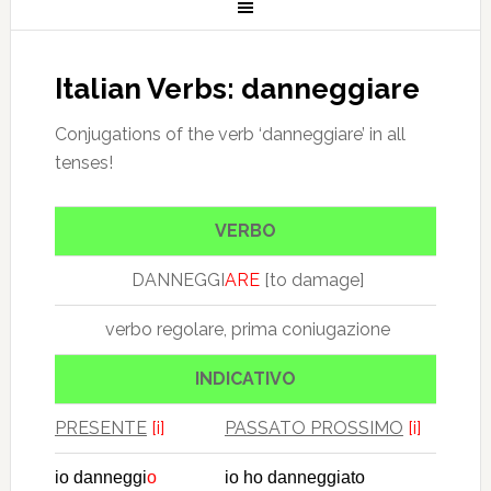
Italian Verbs: danneggiare
Conjugations of the verb ‘danneggiare’ in all
tenses!
VERBO
DANNEGGI
ARE
[to damage]
verbo regolare, prima coniugazione
INDICATIVO
PRESENTE
[i]
PASSATO PROSSIMO
[i]
io danneggi
o
io ho danneggiato