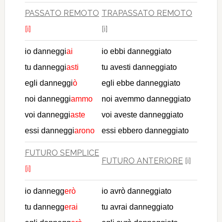
PASSATO REMOTO
TRAPASSATO REMOTO
[i]
[i]
io danneggi
ai
io ebbi danneggiato
tu danneggi
asti
tu avesti danneggiato
egli danneggi
ò
egli ebbe danneggiato
noi danneggi
ammo
noi avemmo danneggiato
voi danneggi
aste
voi aveste danneggiato
essi danneggi
arono
essi ebbero danneggiato
FUTURO SEMPLICE
FUTURO ANTERIORE
[i]
[i]
io dannegg
erò
io avrò danneggiato
tu dannegg
erai
tu avrai danneggiato