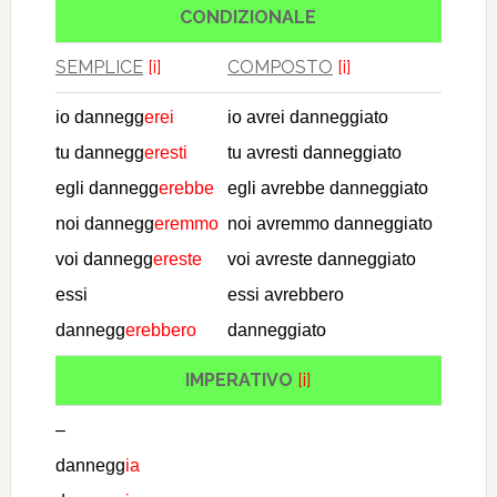
CONDIZIONALE
SEMPLICE
[i]
COMPOSTO
[i]
io dannegg
erei
io avrei danneggiato
tu dannegg
eresti
tu avresti danneggiato
egli dannegg
erebbe
egli avrebbe danneggiato
noi dannegg
eremmo
noi avremmo danneggiato
voi dannegg
ereste
voi avreste danneggiato
essi
essi avrebbero
dannegg
erebbero
danneggiato
IMPERATIVO
[i]
–
dannegg
ia