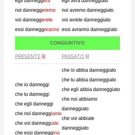
egli dannegg
erà
egli avrà danneggiato
noi dannegg
eremo
noi avremo danneggiato
voi dannegg
erete
voi avrete danneggiato
essi dannegg
eranno
essi avranno danneggiato
CONGIUNTIVO
PRESENTE
[i]
PASSATO
[i]
che io abbia danneggiato
che tu abbia danneggiato
che io dannegg
i
che egli abbia danneggiato
che tu dannegg
i
che noi abbiamo
che egli dannegg
i
danneggiato
che noi dannegg
iamo
che voi abbiate
che voi dannegg
iate
danneggiato
che essi dannegg
ino