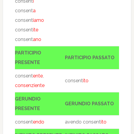
consent
i
consent
a
consent
iamo
consent
ite
consent
ano
PARTICIPIO
PARTICIPIO PASSATO
PRESENTE
consent
ente
,
consent
ito
consenziente
GERUNDIO
GERUNDIO PASSATO
PRESENTE
consent
endo
avendo consent
ito