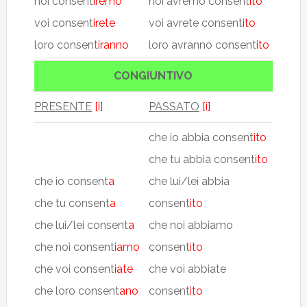
noi consent
iremo
noi avremo consent
ito
voi consent
irete
voi avrete consent
ito
loro consent
iranno
loro avranno consent
ito
CONGIUNTIVO
PRESENTE
[i]
PASSATO
[i]
che io abbia consent
ito
che tu abbia consent
ito
che io consent
a
che lui/lei abbia
che tu consent
a
consent
ito
che lui/lei consent
a
che noi abbiamo
che noi consent
iamo
consent
ito
che voi consent
iate
che voi abbiate
che loro consent
ano
consent
ito