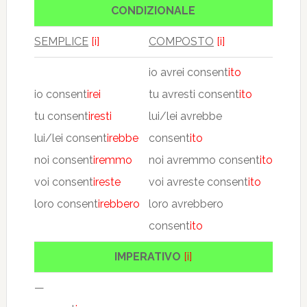
CONDIZIONALE
SEMPLICE
[i]
COMPOSTO
[i]
io avrei consent
ito
io consent
irei
tu avresti consent
ito
tu consent
iresti
lui/lei avrebbe
lui/lei consent
irebbe
consent
ito
noi consent
iremmo
noi avremmo consent
ito
voi consent
ireste
voi avreste consent
ito
loro consent
irebbero
loro avrebbero
consent
ito
IMPERATIVO
[i]
—