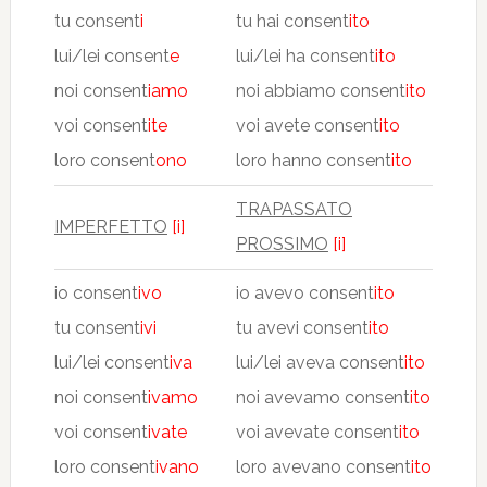
tu consent
i
tu hai consent
ito
lui/lei consent
e
lui/lei ha consent
ito
noi consent
iamo
noi abbiamo consent
ito
voi consent
ite
voi avete consent
ito
loro consent
ono
loro hanno consent
ito
TRAPASSATO
IMPERFETTO
[i]
PROSSIMO
[i]
io consent
ivo
io avevo consent
ito
tu consent
ivi
tu avevi consent
ito
lui/lei consent
iva
lui/lei aveva consent
ito
noi consent
ivamo
noi avevamo consent
ito
voi consent
ivate
voi avevate consent
ito
loro consent
ivano
loro avevano consent
ito