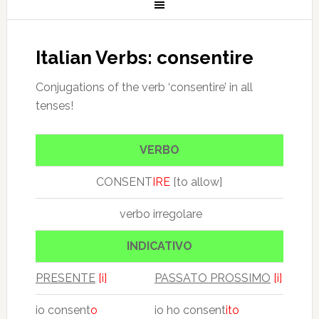
Italian Verbs: consentire
Conjugations of the verb ‘consentire’ in all
tenses!
VERBO
CONSENT
IRE
[to allow]
verbo irregolare
INDICATIVO
PRESENTE
[i]
PASSATO PROSSIMO
[i]
io consent
o
io ho consent
ito