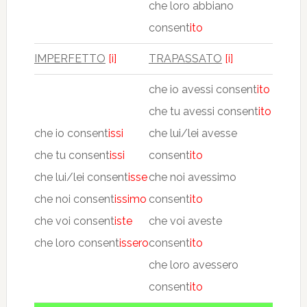
che loro abbiano
consent
ito
IMPERFETTO
[i]
TRAPASSATO
[i]
che io avessi consent
ito
che tu avessi consent
ito
che io consent
issi
che lui/lei avesse
che tu consent
issi
consent
ito
che lui/lei consent
isse
che noi avessimo
che noi consent
issimo
consent
ito
che voi consent
iste
che voi aveste
che loro consent
issero
consent
ito
che loro avessero
consent
ito