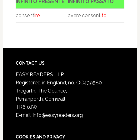
INFINITO PRESENTE
INFINITO PASSATO
consent
ire
avere consent
ito
CONTACT US
EASY READERS LLP
Registered in England, no. OC439580
Tregarth, The Gounce,
Perranporth, Cornwall
TR6 0JW
E-mail: info@easyreaders.org
COOKIES AND PRIVACY