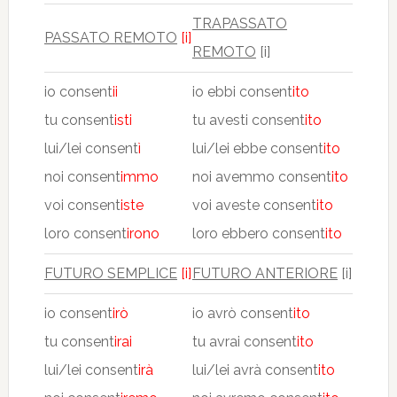
TRAPASSATO
PASSATO REMOTO
[i]
REMOTO
[i]
io consent
ii
io ebbi consent
ito
tu consent
isti
tu avesti consent
ito
lui/lei consent
ì
lui/lei ebbe consent
ito
noi consent
immo
noi avemmo consent
ito
voi consent
iste
voi aveste consent
ito
loro consent
irono
loro ebbero consent
ito
FUTURO SEMPLICE
[i]
FUTURO ANTERIORE
[i]
io consent
irò
io avrò consent
ito
tu consent
irai
tu avrai consent
ito
lui/lei consent
irà
lui/lei avrà consent
ito