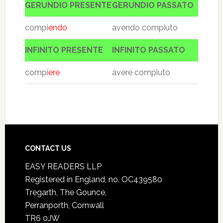
GERUNDIO PRESENTE
GERUNDIO PASSATO
compi
endo
avendo compiuto
INFINITO PRESENTE
INFINITO PASSATO
compi
ere
avere compiuto
CONTACT US
EASY READERS LLP
Registered in England, no. OC439580
Tregarth, The Gounce,
Perranporth, Cornwall
TR6 0JW