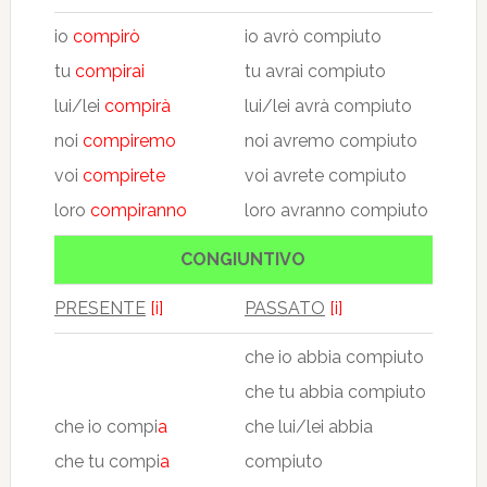
io
compirò
io avrò compiuto
tu
compirai
tu avrai compiuto
lui/lei
compirà
lui/lei avrà compiuto
noi
compiremo
noi avremo compiuto
voi
compirete
voi avrete compiuto
loro
compiranno
loro avranno compiuto
CONGIUNTIVO
PRESENTE
[i]
PASSATO
[i]
che io abbia compiuto
che tu abbia compiuto
che io compi
a
che lui/lei abbia
che tu compi
a
compiuto