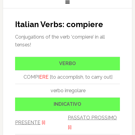
Italian Verbs: compiere
Conjugations of the verb ‘compiere’ in all
tenses!
VERBO
COMPI
ERE
[to accomplish, to carry out]
verbo irregolare
INDICATIVO
PASSATO PROSSIMO
PRESENTE
[i]
[i]