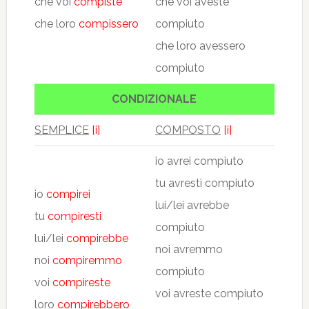
che voi
compiste
che voi aveste
che loro
compissero
compiuto
che loro avessero
compiuto
CONDIZIONALE
SEMPLICE
[i]
COMPOSTO
[i]
io avrei compiuto
tu avresti compiuto
io
compirei
lui/lei avrebbe
tu
compiresti
compiuto
lui/lei
compirebbe
noi avremmo
noi
compiremmo
compiuto
voi
compireste
voi avreste compiuto
loro
compirebbero