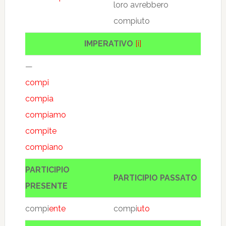
loro avrebbero
compiuto
IMPERATIVO
[i]
—
compi
compia
compiamo
compite
compiano
PARTICIPIO
PARTICIPIO PASSATO
PRESENTE
compi
ente
compi
uto