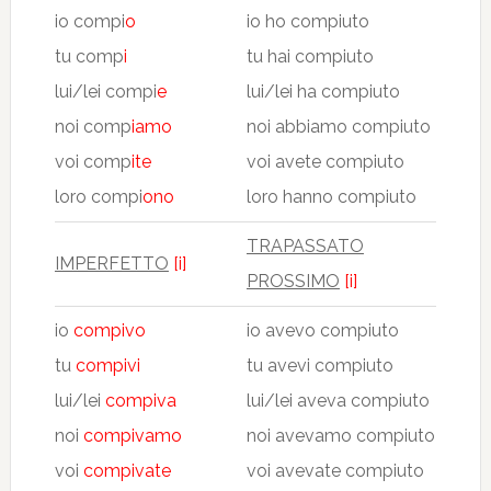
io compi
o
io ho compiuto
tu comp
i
tu hai compiuto
lui/lei compi
e
lui/lei ha compiuto
noi comp
iamo
noi abbiamo compiuto
voi comp
ite
voi avete compiuto
loro compi
ono
loro hanno compiuto
TRAPASSATO
IMPERFETTO
[i]
PROSSIMO
[i]
io
compivo
io avevo compiuto
tu
compivi
tu avevi compiuto
lui/lei
compiva
lui/lei aveva compiuto
noi
compivamo
noi avevamo compiuto
voi
compivate
voi avevate compiuto