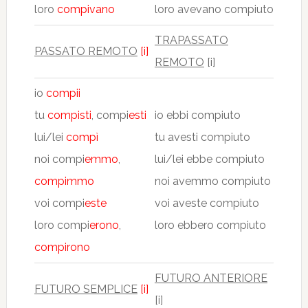
loro
compivano
loro avevano compiuto
TRAPASSATO
PASSATO REMOTO
[i]
REMOTO
[i]
io
compii
tu
compisti
, compi
esti
io ebbi compiuto
lui/lei
compì
tu avesti compiuto
noi compi
emmo
,
lui/lei ebbe compiuto
compimmo
noi avemmo compiuto
voi compi
este
voi aveste compiuto
loro compi
erono
,
loro ebbero compiuto
compirono
FUTURO ANTERIORE
FUTURO SEMPLICE
[i]
[i]