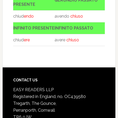
GERUNDIO PASSATO
PRESENTE
chiud
endo
avendo
chiuso
INFINITO PRESENTE
INFINITO PASSATO
chiud
ere
avere
chiuso
CONTACT US
EASY READERS LLP
Registered in England, no. OC439580
Tregarth, The Gounce,
Perranporth, Cornwall
TR6 0JW