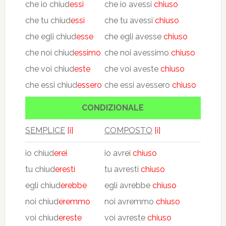
che io chiud
essi
che io avessi
chiuso
che tu chiud
essi
che tu avessi
chiuso
che egli chiud
esse
che egli avesse
chiuso
che noi chiud
essimo
che noi avessimo
chiuso
che voi chiud
este
che voi aveste
chiuso
che essi chiud
essero
che essi avessero
chiuso
CONDIZIONALE
SEMPLICE
[i]
COMPOSTO
[i]
io chiud
erei
io avrei
chiuso
tu chiud
eresti
tu avresti
chiuso
egli chiud
erebbe
egli avrebbe
chiuso
noi chiud
eremmo
noi avremmo
chiuso
voi chiud
ereste
voi avreste
chiuso