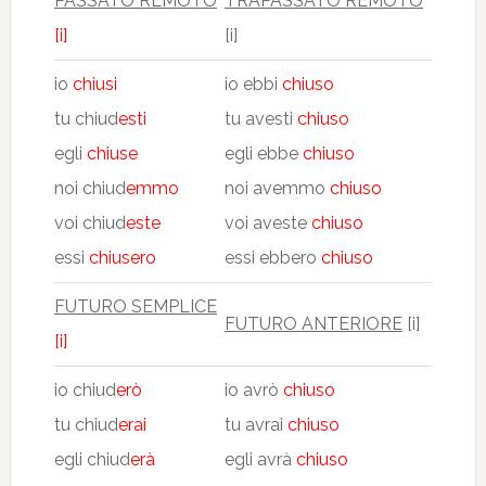
PASSATO REMOTO
TRAPASSATO REMOTO
[i]
[i]
io
chiusi
io ebbi
chiuso
tu chiud
esti
tu avesti
chiuso
egli
chiuse
egli ebbe
chiuso
noi chiud
emmo
noi avemmo
chiuso
voi chiud
este
voi aveste
chiuso
essi
chiusero
essi ebbero
chiuso
FUTURO SEMPLICE
FUTURO ANTERIORE
[i]
[i]
io chiud
erò
io avrò
chiuso
tu chiud
erai
tu avrai
chiuso
egli chiud
erà
egli avrà
chiuso