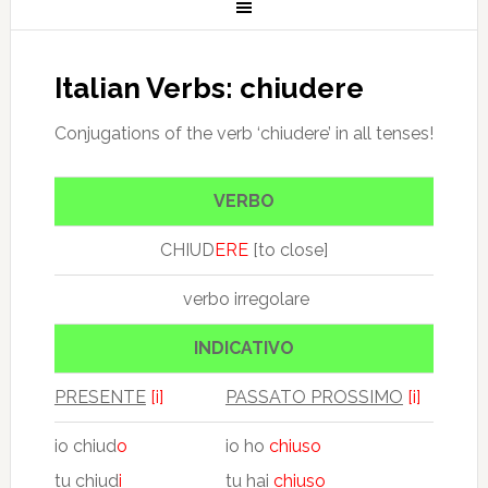
Italian Verbs: chiudere
Conjugations of the verb ‘chiudere’ in all tenses!
VERBO
CHIUD
ERE
[to close]
verbo irregolare
INDICATIVO
PRESENTE
[i]
PASSATO PROSSIMO
[i]
io chiud
o
io ho
chiuso
tu chiud
i
tu hai
chiuso