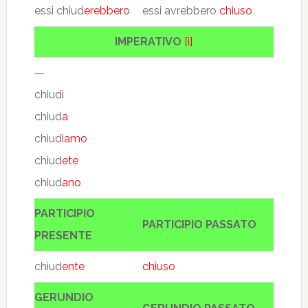
essi chiud
erebbero
essi avrebbero
chiuso
IMPERATIVO
[i]
—
chiud
i
chiud
a
chiud
iamo
chiud
ete
chiud
ano
PARTICIPIO
PARTICIPIO PASSATO
PRESENTE
chiud
ente
chiuso
GERUNDIO