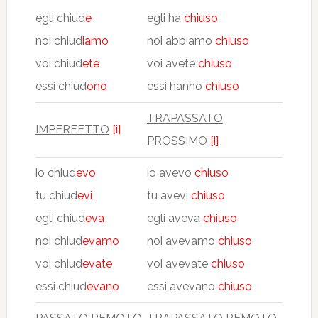
egli chiud
e
egli ha
chiuso
noi chiud
iamo
noi abbiamo
chiuso
voi chiud
ete
voi avete
chiuso
essi chiud
ono
essi hanno
chiuso
TRAPASSATO
IMPERFETTO
[i]
PROSSIMO
[i]
io chiud
evo
io avevo
chiuso
tu chiud
evi
tu avevi
chiuso
egli chiud
eva
egli aveva
chiuso
noi chiud
evamo
noi avevamo
chiuso
voi chiud
evate
voi avevate
chiuso
essi chiud
evano
essi avevano
chiuso