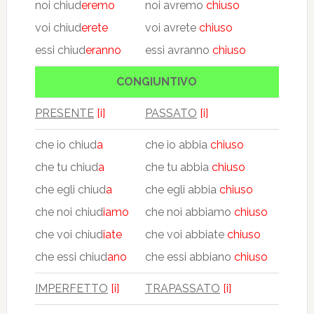
noi chiud
eremo
noi avremo
chiuso
voi chiud
erete
voi avrete
chiuso
essi chiud
eranno
essi avranno
chiuso
CONGIUNTIVO
PRESENTE
[i]
PASSATO
[i]
che io chiud
a
che io abbia
chiuso
che tu chiud
a
che tu abbia
chiuso
che egli chiud
a
che egli abbia
chiuso
che noi chiud
iamo
che noi abbiamo
chiuso
che voi chiud
iate
che voi abbiate
chiuso
che essi chiud
ano
che essi abbiano
chiuso
IMPERFETTO
[i]
TRAPASSATO
[i]