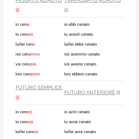
PASSATO REMOTO
TRAPASSATO REMOTO
[i]
[i]
io cen
ai
io ebbi cenato
tu cen
asti
tu avesti cenato
lui/lei cen
ò
lui/lei ebbe cenato
noi cen
ammo
noi avemmo cenato
voi cen
aste
voi aveste cenato
loro cen
arono
loro ebbero cenato
FUTURO SEMPLICE
FUTURO ANTERIORE
[i]
[i]
io cen
erò
io avrò cenato
tu cen
erai
tu avrai cenato
lui/lei cen
erà
lui/lei avrà cenato