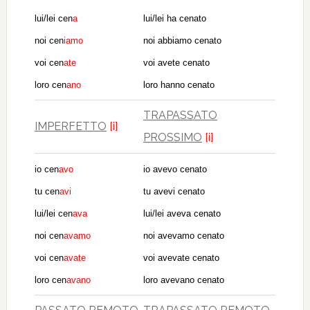
lui/lei cen
a
lui/lei ha cenato
noi cen
iamo
noi abbiamo cenato
voi cen
ate
voi avete cenato
loro cen
ano
loro hanno cenato
TRAPASSATO
IMPERFETTO
[i]
PROSSIMO
[i]
io cen
avo
io avevo cenato
tu cen
avi
tu avevi cenato
lui/lei cen
ava
lui/lei aveva cenato
noi cen
avamo
noi avevamo cenato
voi cen
avate
voi avevate cenato
loro cen
avano
loro avevano cenato