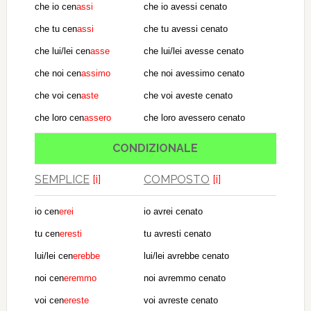
che io cen
assi
che io avessi cenato
che tu cen
assi
che tu avessi cenato
che lui/lei cen
asse
che lui/lei avesse cenato
che noi cen
assimo
che noi avessimo cenato
che voi cen
aste
che voi aveste cenato
che loro cen
assero
che loro avessero cenato
CONDIZIONALE
SEMPLICE
[i]
COMPOSTO
[i]
io cen
erei
io avrei cenato
tu cen
eresti
tu avresti cenato
lui/lei cen
erebbe
lui/lei avrebbe cenato
noi cen
eremmo
noi avremmo cenato
voi cen
ereste
voi avreste cenato