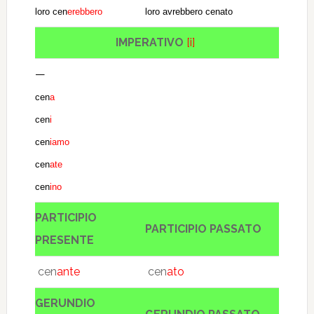
loro cen
erebbero
loro avrebbero cenato
IMPERATIVO
[i]
—
cen
a
cen
i
cen
iamo
cen
ate
cen
ino
PARTICIPIO
PARTICIPIO PASSATO
PRESENTE
cen
ante
cen
ato
GERUNDIO