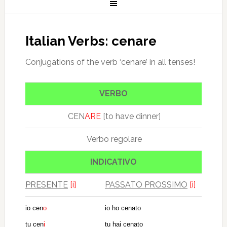
Italian Verbs: cenare
Conjugations of the verb ‘cenare’ in all tenses!
VERBO
CEN
ARE
[to have dinner]
Verbo regolare
INDICATIVO
PRESENTE
[i]
PASSATO PROSSIMO
[i]
io cen
o
io ho cenato
tu cen
i
tu hai cenato