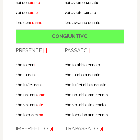
noi cen
eremo
noi avremo cenato
voi cen
erete
voi avrete cenato
loro cen
eranno
loro avranno cenato
CONGIUNTIVO
PRESENTE
[i]
PASSATO
[i]
che io cen
i
che io abbia cenato
che tu cen
i
che tu abbia cenato
che lui/lei cen
i
che lui/lei abbia cenato
che noi cen
iamo
che noi abbiamo cenato
che voi cen
iate
che voi abbiate cenato
che loro cen
ino
che loro abbiano cenato
IMPERFETTO
[i]
TRAPASSATO
[i]