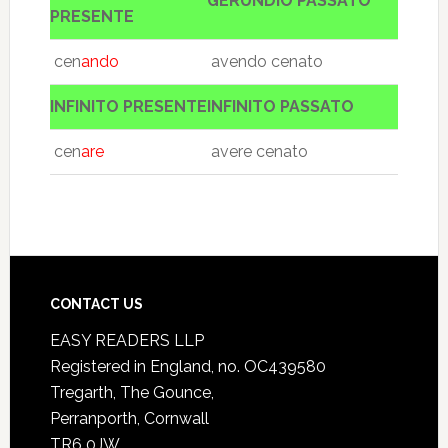
GERUNDIO PASSATO
PRESENTE
cen
ando
avendo cenato
INFINITO PRESENTE
INFINITO PASSATO
cen
are
avere cenato
CONTACT US
EASY READERS LLP
Registered in England, no. OC439580
Tregarth, The Gounce,
Perranporth, Cornwall
TR6 0JW