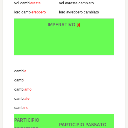
voi cambi
ereste
voi avreste cambiato
loro cambi
erebbero
loro avrebbero cambiato
IMPERATIVO
[i]
—
cambi
a
camb
i
camb
iamo
cambi
ate
camb
ino
PARTICIPIO
PARTICIPIO PASSATO