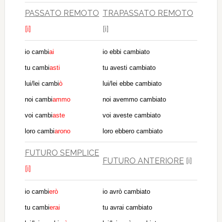
PASSATO REMOTO
TRAPASSATO REMOTO
[i]
[i]
io cambi
ai
io ebbi cambiato
tu cambi
asti
tu avesti cambiato
lui/lei cambi
ò
lui/lei ebbe cambiato
noi cambi
ammo
noi avemmo cambiato
voi cambi
aste
voi aveste cambiato
loro cambi
arono
loro ebbero cambiato
FUTURO SEMPLICE
FUTURO ANTERIORE
[i]
[i]
io cambi
erò
io avrò cambiato
tu cambi
erai
tu avrai cambiato