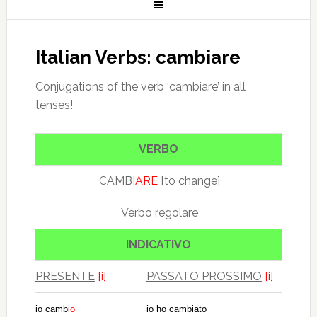
Italian Verbs: cambiare
Conjugations of the verb ‘cambiare’ in all
tenses!
VERBO
CAMBI
ARE
[to change]
Verbo regolare
INDICATIVO
PRESENTE
[i]
PASSATO PROSSIMO
[i]
io cambi
o
io ho cambiato