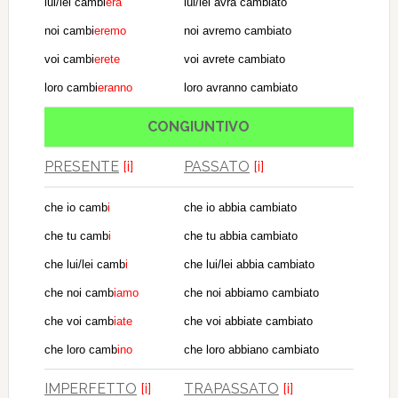
lui/lei cambi
erà
lui/lei avrà cambiato
noi cambi
eremo
noi avremo cambiato
voi cambi
erete
voi avrete cambiato
loro cambi
eranno
loro avranno cambiato
CONGIUNTIVO
PRESENTE
[i]
PASSATO
[i]
che io camb
i
che io abbia cambiato
che tu camb
i
che tu abbia cambiato
che lui/lei camb
i
che lui/lei abbia cambiato
che noi camb
iamo
che noi abbiamo cambiato
che voi camb
iate
che voi abbiate cambiato
che loro camb
ino
che loro abbiano cambiato
IMPERFETTO
[i]
TRAPASSATO
[i]