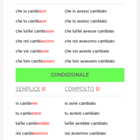
che io cambi
assi
che io avessi cambiato
che tu cambi
assi
che tu avessi cambiato
che lui/lei cambi
asse
che lui/lei avesse cambiato
che noi cambi
assimo
che noi avessimo cambiato
che voi cambi
aste
che voi aveste cambiato
che loro cambi
assero
che loro avessero cambiato
CONDIZIONALE
SEMPLICE
[i]
COMPOSTO
[i]
io cambi
erei
io avrei cambiato
tu cambi
eresti
tu avresti cambiato
lui/lei cambi
erebbe
lui/lei avrebbe cambiato
noi cambi
eremmo
noi avremmo cambiato