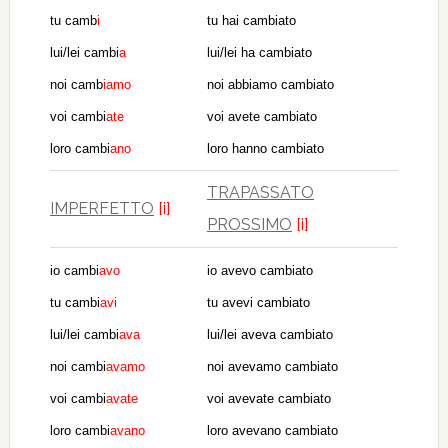
tu camb
i
tu hai cambiato
lui/lei cambi
a
lui/lei ha cambiato
noi camb
iamo
noi abbiamo cambiato
voi cambi
ate
voi avete cambiato
loro cambi
ano
loro hanno cambiato
TRAPASSATO
IMPERFETTO
[i]
PROSSIMO
[i]
io cambi
avo
io avevo cambiato
tu cambi
avi
tu avevi cambiato
lui/lei cambi
ava
lui/lei aveva cambiato
noi cambi
avamo
noi avevamo cambiato
voi cambi
avate
voi avevate cambiato
loro cambi
avano
loro avevano cambiato