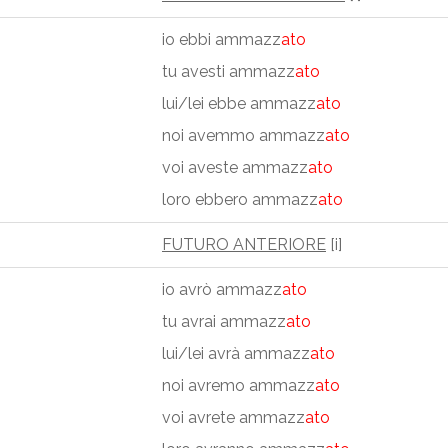
io ebbi ammazz
ato
tu avesti ammazz
ato
lui/lei ebbe ammazz
ato
noi avemmo ammazz
ato
voi aveste ammazz
ato
loro ebbero ammazz
ato
FUTURO ANTERIORE
[i]
io avrò ammazz
ato
tu avrai ammazz
ato
lui/lei avrà ammazz
ato
noi avremo ammazz
ato
voi avrete ammazz
ato