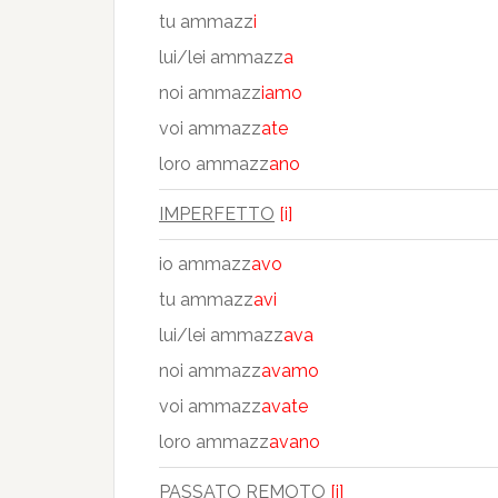
tu ammazz
i
lui/lei ammazz
a
noi ammazz
iamo
voi ammazz
ate
loro ammazz
ano
IMPERFETTO
[i]
io ammazz
avo
tu ammazz
avi
lui/lei ammazz
ava
noi ammazz
avamo
voi ammazz
avate
loro ammazz
avano
PASSATO REMOTO
[i]