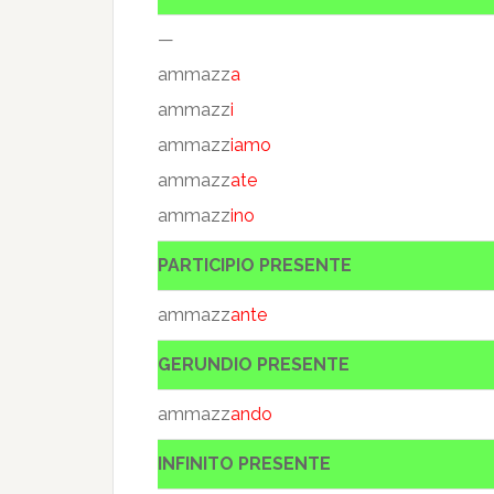
—
ammazz
a
ammazz
i
ammazz
iamo
ammazz
ate
ammazz
ino
PARTICIPIO PRESENTE
ammazz
ante
GERUNDIO PRESENTE
ammazz
ando
INFINITO PRESENTE