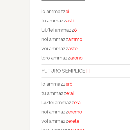
io ammazz
ai
tu ammazz
asti
lui/lei ammazz
ò
noi ammazz
ammo
voi ammazz
aste
loro ammazz
arono
FUTURO SEMPLICE
[i]
io ammazz
erò
tu ammazz
erai
lui/lei ammazz
erà
noi ammazz
eremo
voi ammazz
erete