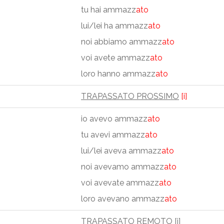
tu hai ammazz
ato
lui/lei ha ammazz
ato
noi abbiamo ammazz
ato
voi avete ammazz
ato
loro hanno ammazz
ato
TRAPASSATO PROSSIMO
[i]
io avevo ammazz
ato
tu avevi ammazz
ato
lui/lei aveva ammazz
ato
noi avevamo ammazz
ato
voi avevate ammazz
ato
loro avevano ammazz
ato
TRAPASSATO REMOTO
[i]