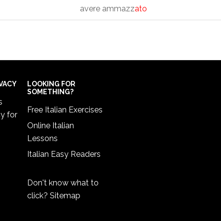
avere ammazz
ato
IVACY
LOOKING FOR
SOMETHING?
s
Free Italian Exercises
cy
for
Online Italian
Lessons
Italian Easy Readers
Don't know what to
click?
Sitemap