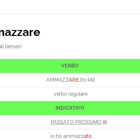
mmazzare
ll tenses!
VERBO
AMMAZZ
ARE
[to kill]
verbo regolare
INDICATIVO
PASSATO PROSSIMO
[i]
io ho ammazz
ato