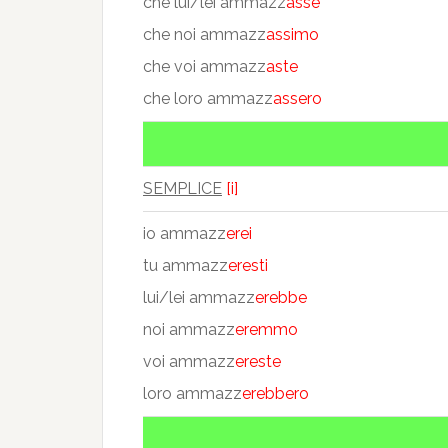
che lui/lei ammazz
asse
che noi ammazz
assimo
che voi ammazz
aste
che loro ammazz
assero
SEMPLICE
[i]
io ammazz
erei
tu ammazz
eresti
lui/lei ammazz
erebbe
noi ammazz
eremmo
voi ammazz
ereste
loro ammazz
erebbero