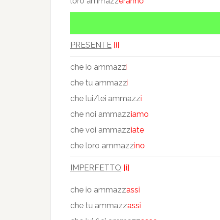
loro ammazz
eranno
PRESENTE
[i]
che io ammazz
i
che tu ammazz
i
che lui/lei ammazz
i
che noi ammazz
iamo
che voi ammazz
iate
che loro ammazz
ino
IMPERFETTO
[i]
che io ammazz
assi
che tu ammazz
assi