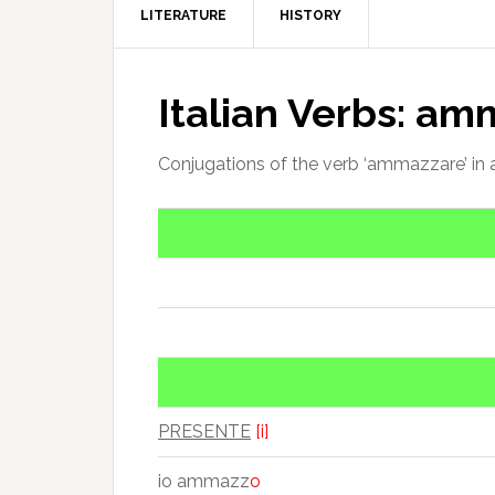
LITERATURE
HISTORY
Italian Verbs: a
Conjugations of the verb ‘ammazzare’ in a
PRESENTE
[i]
io ammazz
o