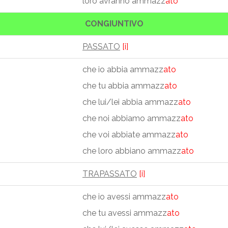
loro avranno ammazz
ato
CONGIUNTIVO
PASSATO
[i]
che io abbia ammazz
ato
che tu abbia ammazz
ato
che lui/lei abbia ammazz
ato
che noi abbiamo ammazz
ato
che voi abbiate ammazz
ato
che loro abbiano ammazz
ato
TRAPASSATO
[i]
che io avessi ammazz
ato
che tu avessi ammazz
ato