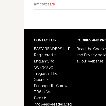
ammazz
are
CONTACT US
COOKIES AND PR
EASY READERS LLP
Read the
Cookie
Registered in
and Privacy poli
England, no.
all our websites.
OC439580
Tregarth, The
Gounce,
Perranporth, Cornwall
TR6 0JW
E-mail:
info@easyreaders.org