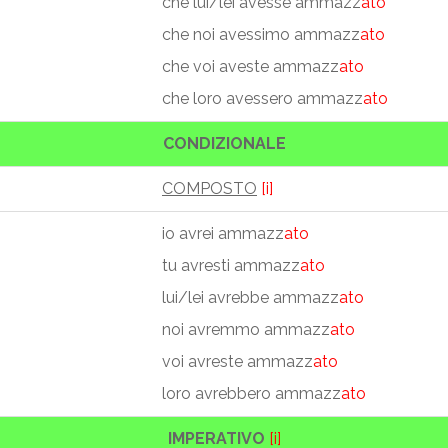
che lui/lei avesse ammazz
ato
che noi avessimo ammazz
ato
che voi aveste ammazz
ato
che loro avessero ammazz
ato
CONDIZIONALE
COMPOSTO
[i]
io avrei ammazz
ato
tu avresti ammazz
ato
lui/lei avrebbe ammazz
ato
noi avremmo ammazz
ato
voi avreste ammazz
ato
loro avrebbero ammazz
ato
IMPERATIVO
[i]