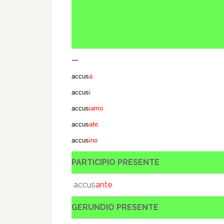
—
accus
a
accus
i
accus
iamo
accus
ate
accus
ino
PARTICIPIO PRESENTE
accus
ante
GERUNDIO PRESENTE