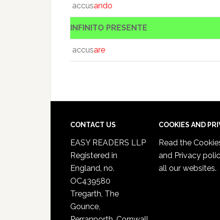
accus
ando
INFINITO PRESENTE
accus
are
CONTACT US
COOKIES AND PR
EASY READERS LLP
Read the
Cookie
Registered in
and Privacy poli
England, no.
all our websites.
OC439580
Tregarth, The
Gounce,
Perranporth, Cornwall