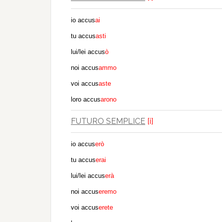
io accus
ai
tu accus
asti
lui/lei accus
ò
noi accus
ammo
voi accus
aste
loro accus
arono
FUTURO SEMPLICE
[i]
io accus
erò
tu accus
erai
lui/lei accus
erà
noi accus
eremo
voi accus
erete