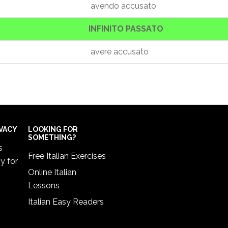
avendo accusato
INFINITO PASSATO
avere accusato
IVACY
LOOKING FOR
SOMETHING?
s
Free Italian Exercises
cy
for
Online Italian
Lessons
Italian Easy Readers