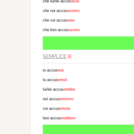
che lui/lei accus
asse
che noi accus
assimo
che voi accus
aste
che loro accus
assero
SEMPLICE
[i]
io accus
erei
tu accus
eresti
lui/lei accus
erebbe
noi accus
eremmo
voi accus
ereste
loro accus
erebbero