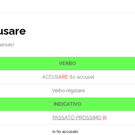
cusare
tenses!
VERBO
ACCUS
ARE
[to accuse]
Verbo regolare
INDICATIVO
PASSATO PROSSIMO
[i]
io ho accusato