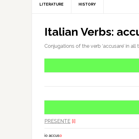
LITERATURE
HISTORY
Italian Verbs: ac
Conjugations of the verb ‘accusare’ in all 
PRESENTE
[i]
io accus
o