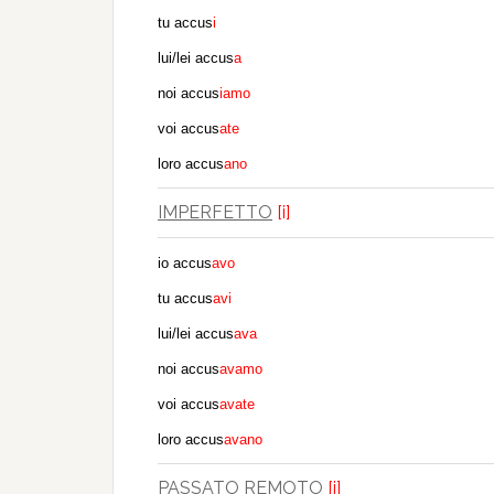
tu accus
i
lui/lei accus
a
noi accus
iamo
voi accus
ate
loro accus
ano
IMPERFETTO
[i]
io accus
avo
tu accus
avi
lui/lei accus
a
va
noi accus
avamo
voi accus
avate
loro accus
avano
PASSATO REMOTO
[i]