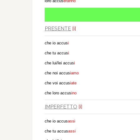
loro accus
eranno
PRESENTE
[i]
che io accus
i
che tu accus
i
che lui/lei accus
i
che noi accus
iamo
che voi accus
iate
che loro accus
ino
IMPERFETTO
[i]
che io accus
assi
che tu accus
assi