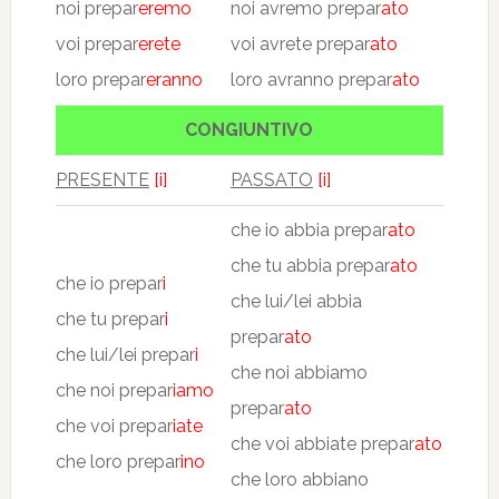
noi prepar
eremo
noi avremo prepar
ato
voi prepar
erete
voi avrete prepar
ato
loro prepar
eranno
loro avranno prepar
ato
CONGIUNTIVO
PRESENTE
[i]
PASSATO
[i]
che io abbia prepar
ato
che tu abbia prepar
ato
che io prepar
i
che lui/lei abbia
che tu prepar
i
prepar
ato
che lui/lei prepar
i
che noi abbiamo
che noi prepar
iamo
prepar
ato
che voi prepar
iate
che voi abbiate prepar
ato
che loro prepar
ino
che loro abbiano