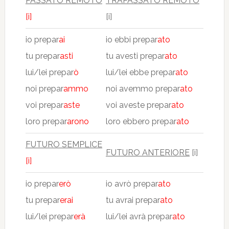
PASSATO REMOTO
TRAPASSATO REMOTO
[i]
[i]
io prepar
ai
io ebbi prepar
ato
tu prepar
asti
tu avesti prepar
ato
lui/lei prepar
ò
lui/lei ebbe prepar
ato
noi prepar
ammo
noi avemmo prepar
ato
voi prepar
aste
voi aveste prepar
ato
loro prepar
arono
loro ebbero prepar
ato
FUTURO SEMPLICE
FUTURO ANTERIORE
[i]
[i]
io prepar
erò
io avrò prepar
ato
tu prepar
erai
tu avrai prepar
ato
lui/lei prepar
erà
lui/lei avrà prepar
ato