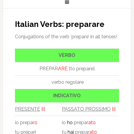
Italian Verbs: preparare
Conjugations of the verb ‘prepare’ in all tenses!
VERBO
PREPAR
ARE
[to prepare]
verbo regolare
INDICATIVO
PRESENTE
[i]
PASSATO PROSSIMO
[i]
io prepar
o
io
ho
prepar
ato
tu prepar
i
tu
hai
prepar
ato