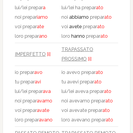
lui/lei prepar
a
lui/lei ha prepar
ato
noi prepar
iamo
noi
abbiamo
prepar
ato
voi prepar
ate
voi
avete
prepar
ato
loro prepar
ano
loro
hanno
prepar
ato
TRAPASSATO
IMPERFETTO
[i]
PROSSIMO
[i]
io prepar
avo
io avevo prepar
ato
tu prepar
avi
tu avevi prepar
ato
lui/lei prepar
ava
lui/lei aveva prepar
ato
noi prepar
avamo
noi avevamo prepar
ato
voi prepar
avate
voi avevate prepar
ato
loro prepar
avano
loro avevano prepar
ato