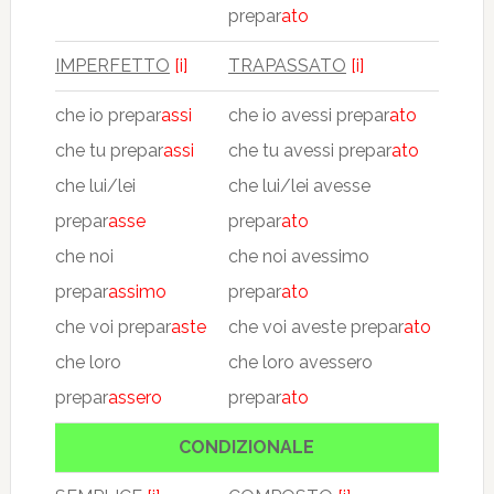
prepar
ato
IMPERFETTO
[i]
TRAPASSATO
[i]
che io prepar
assi
che io avessi prepar
ato
che tu prepar
assi
che tu avessi prepar
ato
che lui/lei
che lui/lei avesse
prepar
asse
prepar
ato
che noi
che noi avessimo
prepar
assimo
prepar
ato
che voi prepar
aste
che voi aveste prepar
ato
che loro
che loro avessero
prepar
assero
prepar
ato
CONDIZIONALE