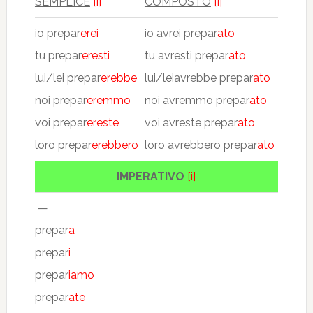
SEMPLICE
[i]
COMPOSTO
[i]
io prepar
erei
io avrei prepar
ato
tu prepar
eresti
tu avresti prepar
ato
lui/lei prepar
erebbe
lui/leiavrebbe prepar
ato
noi prepar
eremmo
noi avremmo prepar
ato
voi prepar
ereste
voi avreste prepar
ato
loro prepar
erebbero
loro avrebbero prepar
ato
IMPERATIVO
[i]
—
prepar
a
prepar
i
prepar
iamo
prepar
ate