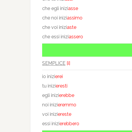
che egli inizi
asse
che noi inizi
assimo
che voi inizi
aste
che essi inizi
assero
SEMPLICE
[i]
io inizi
erei
tu inizi
eresti
egli inizi
erebbe
noi inizi
eremmo
voi inizi
ereste
essi inizi
erebbero