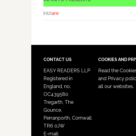
inizi
are
CONTACT US
COOKIES AND PR
EASY READERS LLP
Read the
Cookie
Registered in
and Privacy poli
England, no.
all our websites.
OC439580
Tregarth, The
Gounce,
Perranporth, Cornwall
TR6 0JW
E-mail: