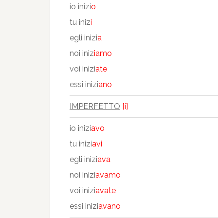
io inizi
o
tu iniz
i
egli inizi
a
noi iniz
iamo
voi inizi
ate
essi inizi
ano
IMPERFETTO
[i]
io inizi
avo
tu inizi
avi
egli inizi
ava
noi inizi
avamo
voi inizi
avate
essi inizi
avano