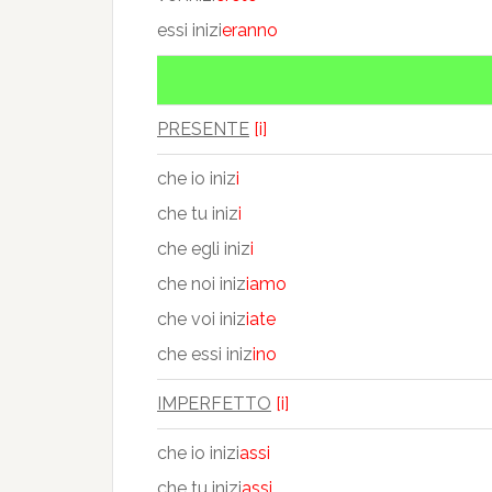
essi inizi
eranno
PRESENTE
[i]
che io iniz
i
che tu iniz
i
che egli iniz
i
che noi iniz
iamo
che voi iniz
iate
che essi iniz
ino
IMPERFETTO
[i]
che io inizi
assi
che tu inizi
assi