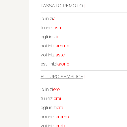
PASSATO REMOTO
[i]
io inizi
ai
tu inizi
asti
egli inizi
ò
noi inizi
ammo
voi inizi
aste
essi inizi
arono
FUTURO SEMPLICE
[i]
io inizi
erò
tu inizi
erai
egli inizi
erà
noi inizi
eremo
voi inizi
erete