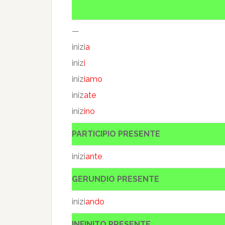
—
inizi
a
iniz
i
iniz
iamo
iniz
ate
iniz
ino
PARTICIPIO PRESENTE
inizi
ante
GERUNDIO PRESENTE
inizi
ando
INFINITO PRESENTE