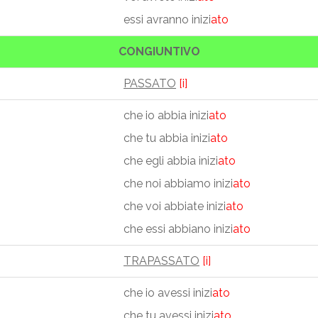
essi avranno inizi
ato
CONGIUNTIVO
PASSATO
[i]
che io abbia inizi
ato
che tu abbia inizi
ato
che egli abbia inizi
ato
che noi abbiamo inizi
ato
che voi abbiate inizi
ato
che essi abbiano inizi
ato
TRAPASSATO
[i]
che io avessi inizi
ato
che tu avessi inizi
ato