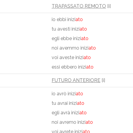
TRAPASSATO REMOTO
[i]
io ebbi inizi
ato
tu avesti inizi
ato
egli ebbe inizi
ato
noi avemmo inizi
ato
voi aveste inizi
ato
essi ebbero inizi
ato
FUTURO ANTERIORE
[i]
io avrò inizi
ato
tu avrai inizi
ato
egli avrà inizi
ato
noi avremo inizi
ato
voi avrete inizi
ato