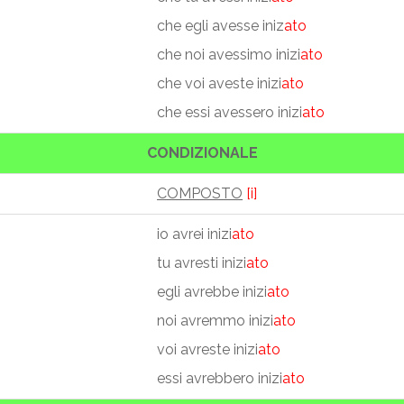
che egli avesse iniz
ato
che noi avessimo inizi
ato
che voi aveste inizi
ato
che essi avessero inizi
ato
CONDIZIONALE
COMPOSTO
[i]
io avrei inizi
ato
tu avresti inizi
ato
egli avrebbe inizi
ato
noi avremmo inizi
ato
voi avreste inizi
ato
essi avrebbero inizi
ato