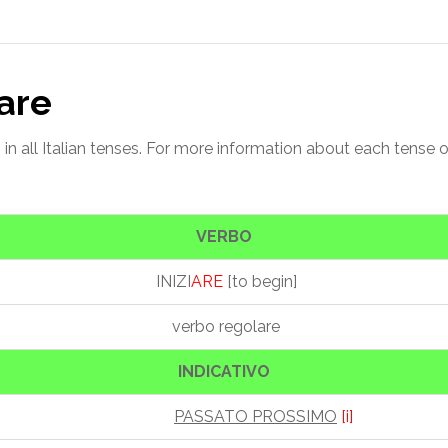
iare
n all Italian tenses. For more information about each tense of “
VERBO
INIZI
ARE
[to begin]
verbo regolare
INDICATIVO
PASSATO PROSSIMO
[i]