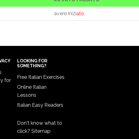
avere inizi
ato
IVACY
LOOKING FOR
SOMETHING?
s
Free Italian Exercises
cy
for
Online Italian
Lessons
Italian Easy Readers
Don't know what to
click?
Sitemap