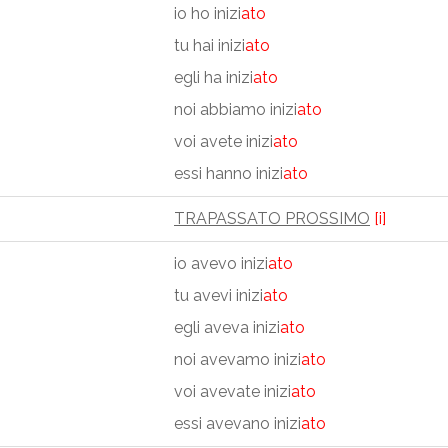
io ho inizi
ato
tu hai inizi
ato
egli ha inizi
ato
noi abbiamo inizi
ato
voi avete inizi
ato
essi hanno inizi
ato
TRAPASSATO PROSSIMO
[i]
io avevo inizi
ato
tu avevi inizi
ato
egli aveva inizi
ato
noi avevamo inizi
ato
voi avevate inizi
ato
essi avevano inizi
ato