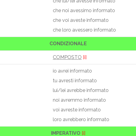
che lui/lei avesse informato
che noi avessimo informato
che voi aveste informato
che loro avessero informato
CONDIZIONALE
COMPOSTO
[i]
io avrei informato
tu avresti informato
lui/lei avrebbe informato
noi avremmo informato
voi avreste informato
loro avrebbero informato
IMPERATIVO
[i]