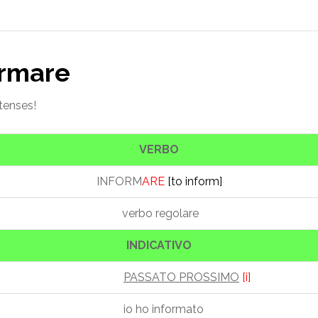
ormare
 tenses!
VERBO
INFORM
ARE
[to inform]
verbo regolare
INDICATIVO
PASSATO PROSSIMO
[i]
io ho informato