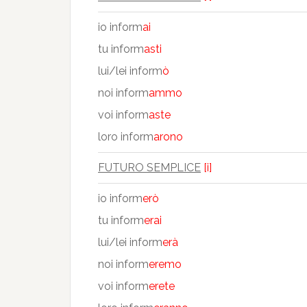
io inform
ai
tu inform
asti
lui/lei inform
ò
noi inform
ammo
voi inform
aste
loro inform
arono
FUTURO SEMPLICE
[i]
io inform
erò
tu inform
erai
lui/lei inform
erà
noi inform
eremo
voi inform
erete