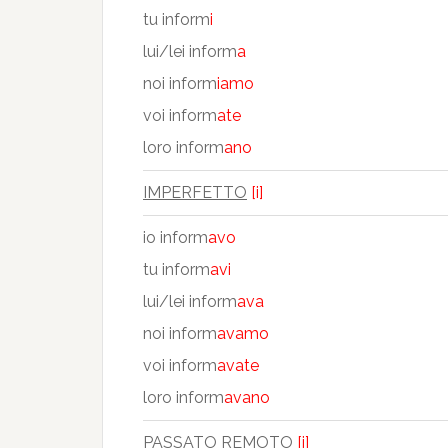
tu inform
i
lui/lei inform
a
noi inform
iamo
voi inform
ate
loro inform
ano
IMPERFETTO
[i]
io inform
avo
tu inform
avi
lui/lei inform
ava
noi inform
avamo
voi inform
avate
loro inform
avano
PASSATO REMOTO
[i]