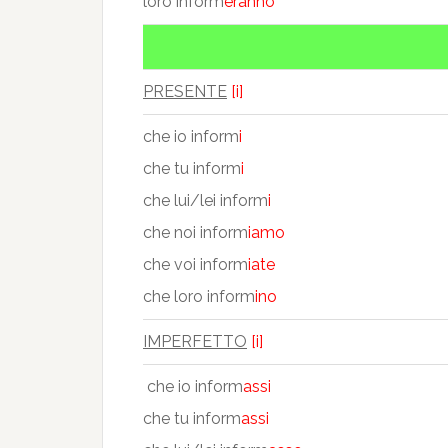
loro inform
eranno
PRESENTE
[i]
che io inform
i
che tu inform
i
che lui/lei inform
i
che noi inform
iamo
che voi inform
iate
che loro inform
ino
IMPERFETTO
[i]
che io inform
assi
che tu inform
assi