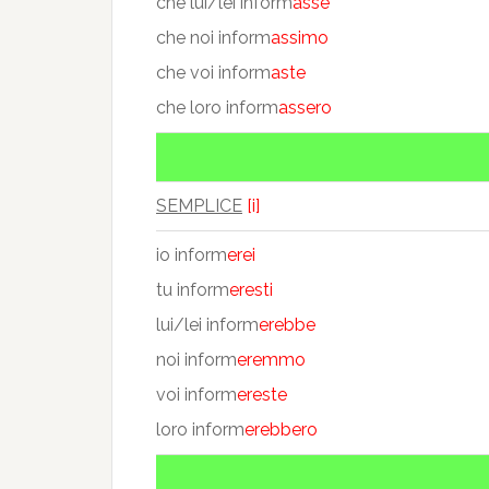
che lui/lei inform
asse
che noi inform
assimo
che voi inform
aste
che loro inform
assero
SEMPLICE
[i]
io inform
erei
tu inform
eresti
lui/lei inform
erebbe
noi inform
eremmo
voi inform
ereste
loro inform
erebbero