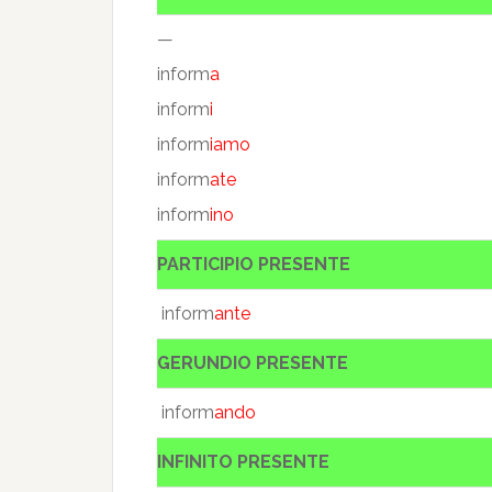
—
inform
a
inform
i
inform
iamo
inform
ate
inform
ino
PARTICIPIO PRESENTE
inform
ante
GERUNDIO PRESENTE
inform
ando
INFINITO PRESENTE