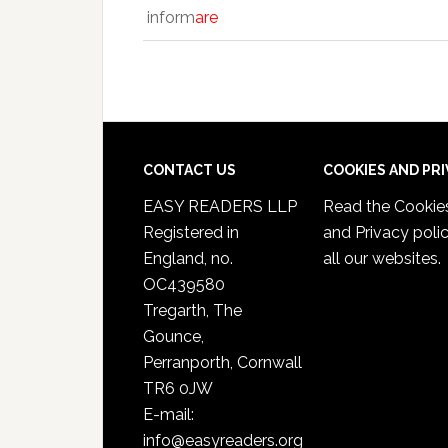
inform
are
CONTACT US
COOKIES AND PR
EASY READERS LLP
Read the
Cookie
Registered in
and Privacy poli
England, no.
all our websites.
OC439580
Tregarth, The
Gounce,
Perranporth, Cornwall
TR6 0JW
E-mail:
info@easyreaders.org