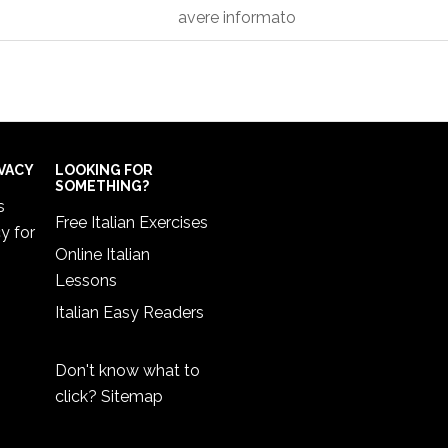
avere informato
IVACY
LOOKING FOR
SOMETHING?
s
Free Italian Exercises
cy
for
Online Italian
Lessons
Italian Easy Readers
Don't know what to
click?
Sitemap