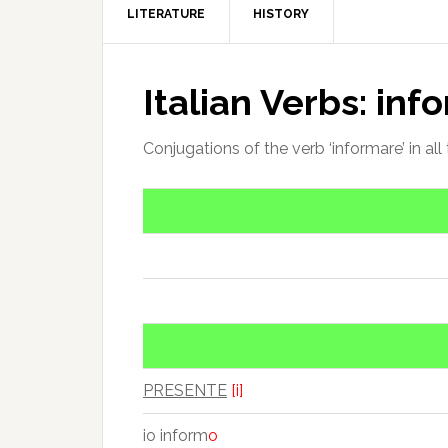
LITERATURE
HISTORY
Italian Verbs: inf
Conjugations of the verb ‘informare’ in all
PRESENTE
[i]
io inform
o