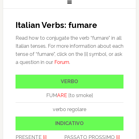
Italian Verbs: fumare
Read how to conjugate the verb “fumare” in all
Italian tenses. For more information about each
tense of “fumare”, click on the [i] symbol, or ask
a question in our
Forum
.
VERBO
FUM
ARE
[to smoke]
verbo regolare
INDICATIVO
PRESENTE
[i]
PASSATO PROSSIMO
[i]