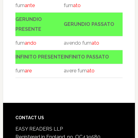
fum
ante
fum
ato
GERUNDIO
GERUNDIO PASSATO
PRESENTE
fum
ando
avendo fum
ato
INFINITO PRESENTE
INFINITO PASSATO
fum
are
avere fum
ato
CONTACT US
EASY READERS LLP
Registered in England, no. OC439580