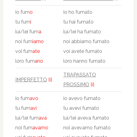
io fum
o
io ho fumato
tu fum
i
tu hai fumato
lui/lei fum
a
lui/lei ha fumato
noi fum
iamo
noi abbiamo fumato
voi fum
ate
voi avete fumato
loro fum
ano
loro hanno fumato
TRAPASSATO
IMPERFETTO
[i]
PROSSIMO
[i]
io fum
avo
io avevo fumato
tu fum
avi
tu avevi fumato
lui/lei fum
ava
lui/lei aveva fumato
noi fum
avamo
noi avevamo fumato