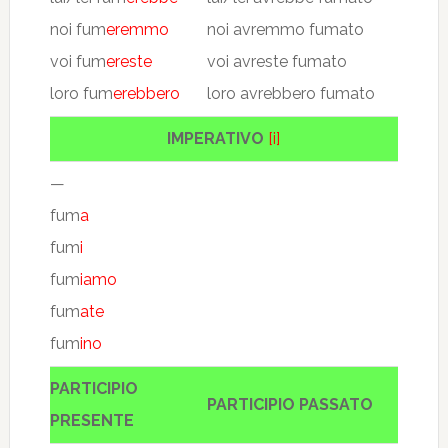
noi fum
eremmo
noi avremmo fumato
voi fum
ereste
voi avreste fumato
loro fum
erebbero
loro avrebbero fumato
IMPERATIVO
[i]
—
fum
a
fum
i
fum
iamo
fum
ate
fum
ino
PARTICIPIO
PARTICIPIO PASSATO
PRESENTE