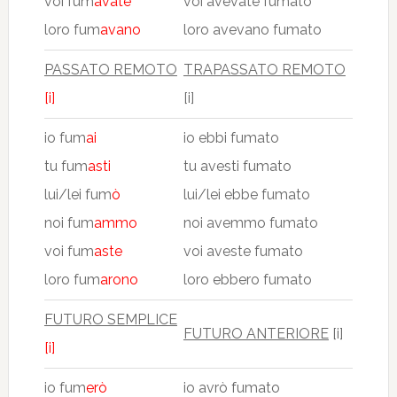
voi fum
avate
voi avevate fumato
loro fum
avano
loro avevano fumato
PASSATO REMOTO
TRAPASSATO REMOTO
[i]
[i]
io fum
ai
io ebbi fumato
tu fum
asti
tu avesti fumato
lui/lei fum
ò
lui/lei ebbe fumato
noi fum
ammo
noi avemmo fumato
voi fum
aste
voi aveste fumato
loro fum
arono
loro ebbero fumato
FUTURO SEMPLICE
FUTURO ANTERIORE
[i]
[i]
io fum
erò
io avrò fumato