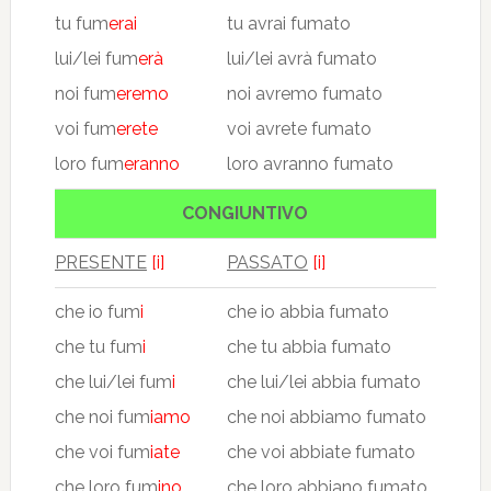
tu fum
erai
tu avrai fumato
lui/lei fum
erà
lui/lei avrà fumato
noi fum
eremo
noi avremo fumato
voi fum
erete
voi avrete fumato
loro fum
eranno
loro avranno fumato
CONGIUNTIVO
PRESENTE
[i]
PASSATO
[i]
che io fum
i
che io abbia fumato
che tu fum
i
che tu abbia fumato
che lui/lei fum
i
che lui/lei abbia fumato
che noi fum
iamo
che noi abbiamo fumato
che voi fum
iate
che voi abbiate fumato
che loro fum
ino
che loro abbiano fumato