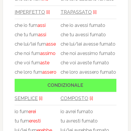
IMPERFETTO
[i]
TRAPASSATO
[i]
che io fum
assi
che io avessi fumato
che tu fum
assi
che tu avessi fumato
che lui/lei fum
asse
che lui/lei avesse fumato
che noi fum
assimo
che noi avessimo fumato
che voi fum
aste
che voi aveste fumato
che loro fum
assero
che loro avessero fumato
CONDIZIONALE
SEMPLICE
[i]
COMPOSTO
[i]
io fum
erei
io avrei fumato
tu fum
eresti
tu avresti fumato
lui/lei fum
erebbe
lui/lei avrebbe fumato