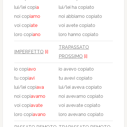
lui/lei copi
a
lui/lei ha copiato
noi cop
iamo
noi abbiamo copiato
voi copi
ate
voi avete copiato
loro copi
ano
loro hanno copiato
TRAPASSATO
IMPERFETTO
[i]
PROSSIMO
[i]
io copi
avo
io avevo copiato
tu copi
avi
tu avevi copiato
lui/lei copi
ava
lui/lei aveva copiato
noi copi
avamo
noi avevamo copiato
voi copi
avate
voi avevate copiato
loro copi
avano
loro avevano copiato