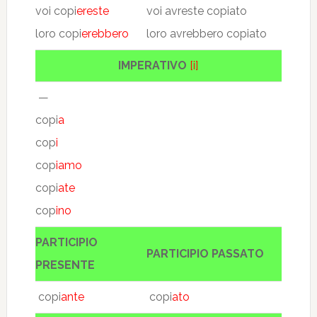
voi copi
ereste
voi avreste copiato
loro copi
erebbero
loro avrebbero copiato
IMPERATIVO
[i]
—
copi
a
cop
i
cop
iamo
copi
ate
cop
ino
PARTICIPIO
PARTICIPIO PASSATO
PRESENTE
copi
ante
copi
ato