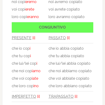
noi copi
eremo
noi avremo copiato
voi copi
erete
voi avrete copiato
loro copi
eranno
loro avranno copiato
CONGIUNTIVO
PRESENTE
[i]
PASSATO
[i]
che io cop
i
che io abbia copiato
che tu cop
i
che tu abbia copiato
che lui/lei cop
i
che lui/lei abbia copiato
che noi cop
iamo
che noi abbiamo copiato
che voi cop
iate
che voi abbiate copiato
che loro cop
ino
che loro abbiano copiato
IMPERFETTO
[i]
TRAPASSATO
[i]