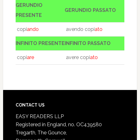
GERUNDIO
GERUNDIO PASSATO
PRESENTE
copi
ando
avendo copi
ato
INFINITO PRESENTE
INFINITO PASSATO
copi
are
avere copi
ato
CONTACT US
EASY READERS LLP
Registered in England, no. OC439580
Tregarth, The Gounce,