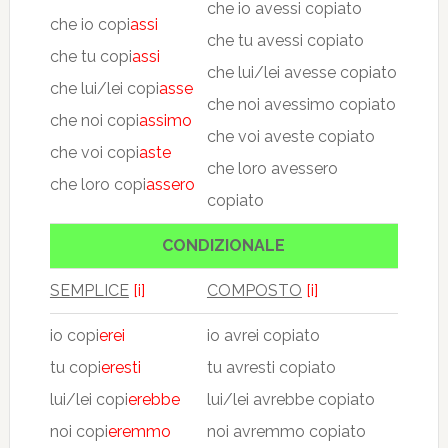
che io avessi copiato
che io copi
assi
che tu avessi copiato
che tu copi
assi
che lui/lei avesse copiato
che lui/lei copi
asse
che noi avessimo copiato
che noi copi
assimo
che voi aveste copiato
che voi copi
aste
che loro avessero
che loro copi
assero
copiato
CONDIZIONALE
SEMPLICE
[i]
COMPOSTO
[i]
io copi
erei
io avrei copiato
tu copi
eresti
tu avresti copiato
lui/lei copi
erebbe
lui/lei avrebbe copiato
noi copi
eremmo
noi avremmo copiato