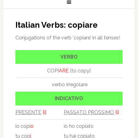
Italian Verbs: copiare
Conjugations of the verb ‘copiare’ in all tenses!
VERBO
COPI
ARE
[to copy]
verbo irregolare
INDICATIVO
PRESENTE
[i]
PASSATO PROSSIMO
[i]
io copi
o
io ho copiato
tu cop
i
tu hai copiato