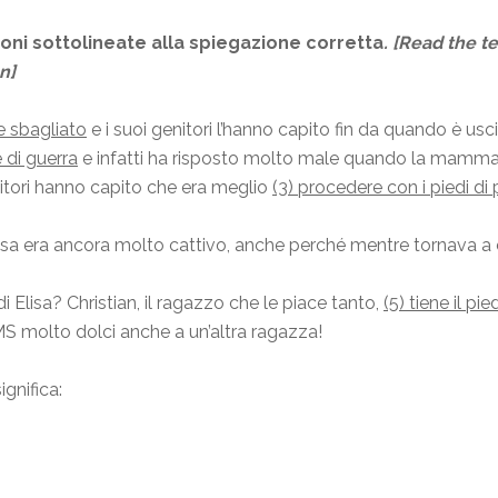
ioni sottolineate alla sp
iegazione corretta
.
[Read the te
n]
de sbagliato
e i suoi genitori l’hanno capito fin da quando è us
e di guerra
e infatti ha risposto molto male quando la mamma l
nitori hanno capito che era meglio
(3) procedere con i piedi d
sa era ancora molto cattivo, anche perché mentre tornava a cas
i Elisa? Christian, il ragazzo che le piace tanto,
(5) tiene il pie
MS molto dolci anche a un’altra ragazza!
ignifica: