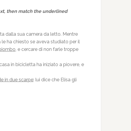
xt, then match the underlined
cita dalla sua camera da letto. Mentre
e ha chiesto se aveva studiato per il
i piombo
, e cercare di non farle troppe
a in bicicletta ha iniziato a piovere, e
de
in due scarpe
: lui dice che Elisa gli