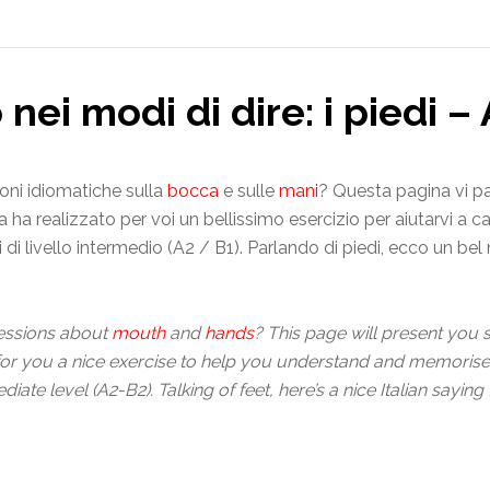
 nei modi di dire: i piedi 
sioni idiomatiche sulla
bocca
e sulle
mani
? Questa pagina vi pa
ta ha realizzato per voi un bellissimo esercizio per aiutarvi 
i di livello intermedio (A2 / B1). Parlando di piedi, ecco un be
ressions about
mouth
and
hands
? This page will present you
 for you a nice exercise to help you understand and memorise
diate level (A2-B2). Talking of feet, here’s a nice Italian sayin