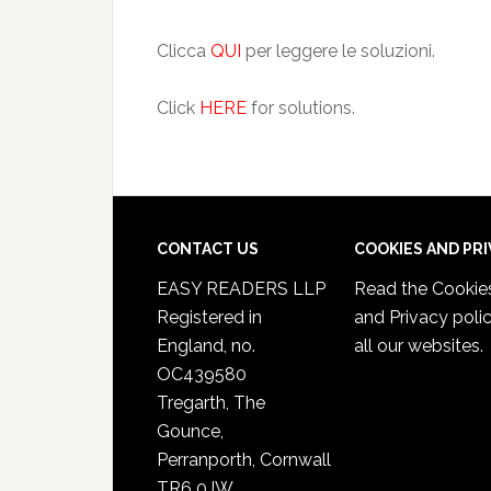
Clicca
QUI
per leggere le soluzioni.
Click
HERE
for solutions.
CONTACT US
COOKIES AND PR
EASY READERS LLP
Read the
Cookie
Registered in
and Privacy poli
England, no.
all our websites.
OC439580
Tregarth, The
Gounce,
Perranporth, Cornwall
TR6 0JW