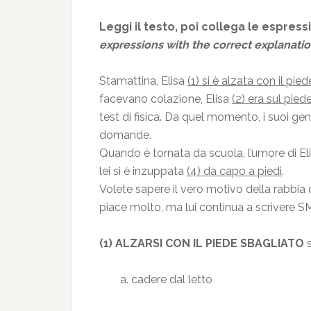
Leggi il testo, poi collega le espress
expressions with the correct explanatio
Stamattina, Elisa
(1) si è alzata con il pie
facevano colazione, Elisa
(2) era sul pied
test di fisica. Da quel momento, i suoi ge
domande.
Quando è tornata da scuola, l’umore di Eli
lei si è inzuppata
(4) da capo a piedi
.
Volete sapere il vero motivo della rabbia d
piace molto, ma lui continua a scrivere S
(1) ALZARSI CON IL PIEDE SBAGLIATO
s
a. cadere dal letto