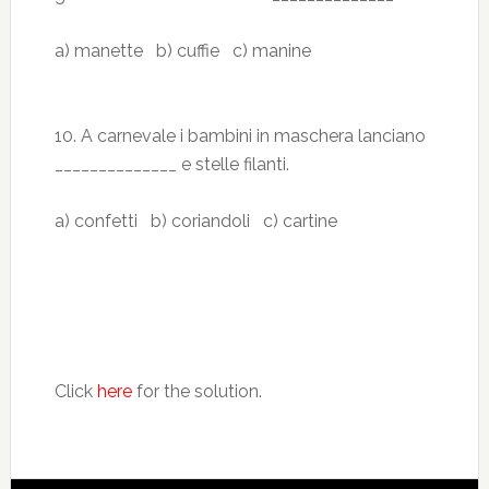
a) manette b) cuffie c) manine
10. A carnevale i bambini in maschera lanciano
______________ e stelle filanti.
a) confetti b) coriandoli c) cartine
Click
here
for the solution.