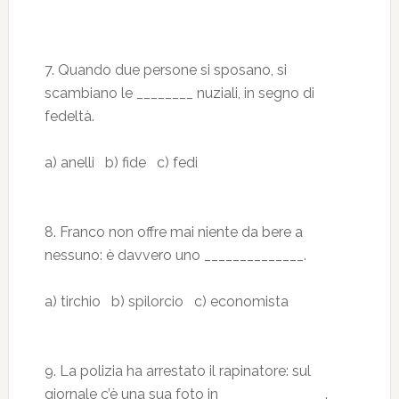
7. Quando due persone si sposano, si
scambiano le ________ nuziali, in segno di
fedeltà.
a) anelli b) fide c) fedi
8. Franco non offre mai niente da bere a
nessuno: è davvero uno ______________.
a) tirchio b) spilorcio c) economista
9. La polizia ha arrestato il rapinatore: sul
giornale c’è una sua foto in ______________ .