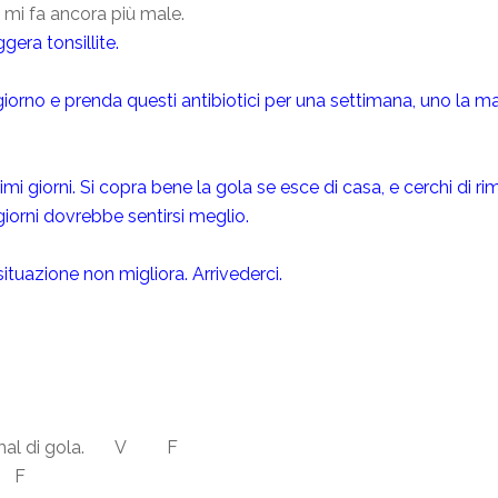
la mi fa ancora più male.
gera tonsillite.
e giorno e prenda questi antibiotici per una settimana, uno la m
mi giorni. Si copra bene la gola se esce di casa, e cerchi di rim
giorni dovrebbe sentirsi meglio.
situazione non migliora. Arrivederci.
ha mal di gola. V F
V F