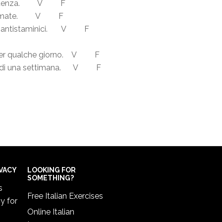
l’influenza. V F
infiammate. V F
egli antistaminici. V F
 per qualche giorno. V F
no di una settimana. V F
IVACY
LOOKING FOR
SOMETHING?
s
Free Italian Exercises
cy
for
Online Italian