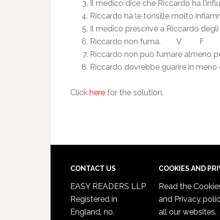
Il medico dice che Riccardo ha 
Riccardo ha le tonsille molto 
Il medico prescrive a Riccardo d
Riccardo non fuma. V F
Riccardo non può fumare almeno
Riccardo dovrebbe guarire in me
Click
here
for the solution.
CONTACT US
COOKIES AND PR
EASY READERS LLP
Read the
Cookie
Registered in
and Privacy poli
England, no.
all our websites.