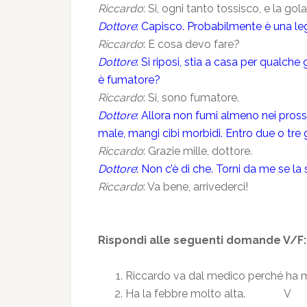
Riccardo
: Si, ogni tanto tossisco, e la go
Dottore
: Capisco. Probabilmente è una leg
Riccardo
: E cosa devo fare?
Dottore
: Si riposi, stia a casa per qualch
è fumatore?
Riccardo
: Si, sono fumatore.
Dottore
: Allora non fumi almeno nei prossi
male, mangi cibi morbidi. Entro due o tre 
Riccardo
: Grazie mille, dottore.
Dottore
: Non c’è di che. Torni da me se la 
Riccardo
: Va bene, arrivederci!
Rispondi alle seguenti domande V/F:
Riccardo va dal medico perché 
Ha la febbre molto alta. 