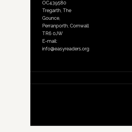
OC439580
Tregarth, The
Gounce,
Perranporth, Cornwall
TR6 0JW
E-mail:
info@easyreaders.org