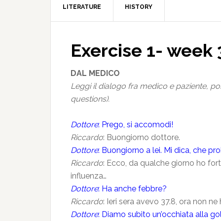
LITERATURE
HISTORY
Exercise 1- week 
DAL MEDICO
Leggi il dialogo fra medico e paziente, p
questions).
Dottore
: Prego, si accomodi!
Riccardo
: Buongiorno dottore.
Dottore
: Buongiorno a lei. Mi dica, che pr
Riccardo
: Ecco, da qualche giorno ho for
influenza…
Dottore
: Ha anche febbre?
Riccardo
: Ieri sera avevo 37.8, ora non ne 
Dottore
: Diamo subito un’occhiata alla gola