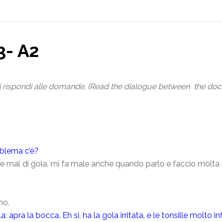
3- A2
oi rispondi alle domande. (Read the dialogue between the doct
oblema c’è?
te mal di gola, mi fa male anche quando parlo e faccio molta f
ho.
: apra la bocca. Eh si, ha la gola irritata, e le tonsille molto