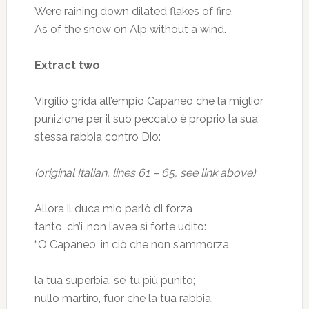
Were raining down dilated flakes of fire,
As of the snow on Alp without a wind.
Extract two
Virgilio grida all’empio Capaneo che la miglior
punizione per il suo peccato è proprio la sua
stessa rabbia contro Dio:
(original Italian, lines 61 – 65, see link above)
Allora il duca mio parlò di forza
tanto, ch’i’ non l’avea sì forte udito:
“O Capaneo, in ciò che non s’ammorza
la tua superbia, se’ tu più punito;
nullo martiro, fuor che la tua rabbia,