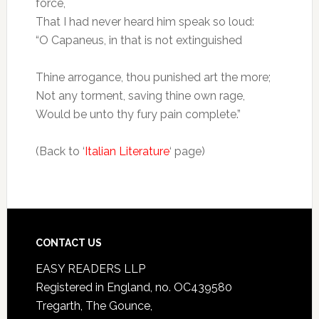
force,
That I had never heard him speak so loud:
“O Capaneus, in that is not extinguished
Thine arrogance, thou punished art the more;
Not any torment, saving thine own rage,
Would be unto thy fury pain complete.”
(Back to ‘
Italian Literature
‘ page)
CONTACT US
EASY READERS LLP
Registered in England, no. OC439580
Tregarth, The Gounce,