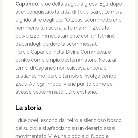
Capaneo:
eroe della tragedia greca. Egli, dopo
aver conquistato la città di Tebe, salì sulle mura
e gridò al re degli dei: “O Zeus, scommetto che
nemmeno tu riuscirai a fermarmi!” Zeus lo
polverizzò immediatamente con un fulmine
(facendogli perdere la scommessa).
Perciò Capaneo, nella Divina Commedia, è
punito come empio bestemmiatore. Nota: ai
tempi di Capaneo non esisteva ancora il
cristianesimo, perciò l’empio si rivolge contro
Zeus. Ad ogni modo, viene punito come se
avesse bestemmiato il Dio cristiano.
La storia
I due poeti escono dal tetro e silenzioso bosco
dei suicidi e si affacciano su un deserto assai
movimentato. Vi è una pioggia di fuoco e il