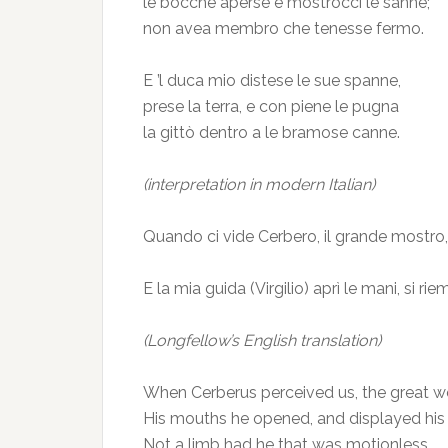
le bocche aperse e mostrocci le sanne;
non avea membro che tenesse fermo.
E ’l duca mio distese le sue spanne,
prese la terra, e con piene le pugna
la gittò dentro a le bramose canne.
(interpretation in modern Italian)
Quando ci vide Cerbero, il grande mostro,
E la mia guida (Virgilio) aprì le mani, si r
(Longfellow’s English translation)
When Cerberus perceived us, the great 
His mouths he opened, and displayed his 
Not a limb had he that was motionless.