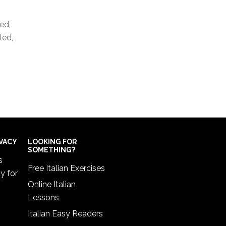
ed,
led,
IVACY
LOOKING FOR
SOMETHING?
s
Free Italian Exercises
cy
for
Online Italian
Lessons
Italian Easy Readers