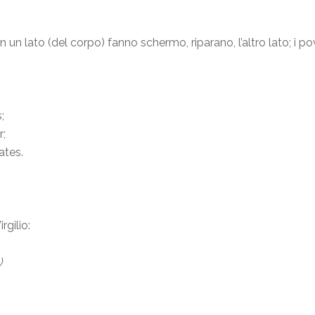
 un lato (del corpo) fanno schermo, riparano, l’altro lato; i po
;
r;
ates.
rgilio:
)