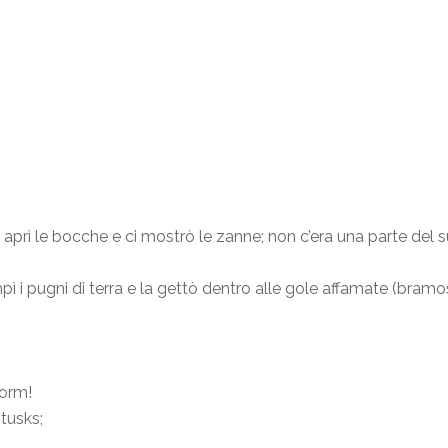
 aprì le bocche e ci mostrò le zanne; non c’era una parte del
iempì i pugni di terra e la gettò dentro alle gole affamate (bramo
worm!
tusks;