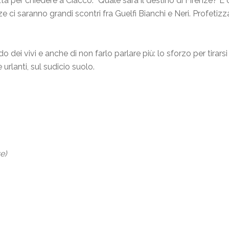
a per chiedere a Ciacco: “Quale sarà il destino di Firenze? E c
 ci saranno grandi scontri fra Guelfi Bianchi e Neri. Profetizza
ei vivi e anche di non farlo parlare più: lo sforzo per tirarsi 
urlanti, sul sudicio suolo.
ve)