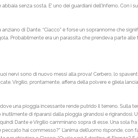
bbaia senza sosta. E’ uno dei guardiani dell’Inferno. Con i su
anziano di Dante. “Ciacco” è forse un soprannome che signific
ola. Probabilmente era un parassita che prendeva parte alle ta
suoi nervi sono di nuovo messi alla prova! Cerbero, lo spaven
cate. Virgilio, prontamente, afferra della polvere e gliela lanci
, dove una pioggia incessante rende putrido il terreno. Sulla t
inutilmente di ripararsi dalla pioggia girandosi e rigirandosi. 
 quindi Dante e Virgilio camminano sopra di esse. Una sola fra 
Che peccato hai commesso?” L’anima dell’uomo risponde, con fat