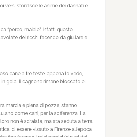
oi versi stordisce le anime dei dannati e
a “porco, maiale”. Infatti questo
volate dei ricchi facendo da giullare e
toso cane a tre teste, appena lo vede,
a in gola. Il cagnone rimane bloccato e i
erra marcia e piena di pozze, stanno
Ululano come cani, per la sofferenza. La
loro non è sdraiata, ma sta seduta a terra.
ica, di essere vissuto a Firenze all’epoca