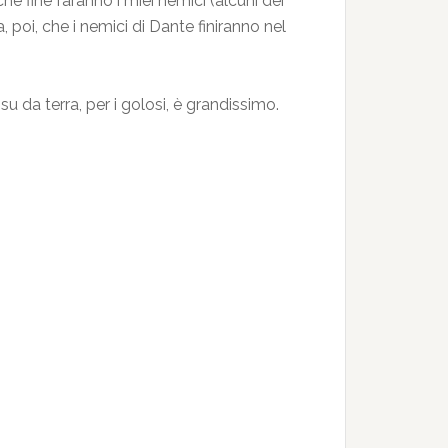
he fine faranno i miei nemici (alcuni dei
, poi, che i nemici di Dante finiranno nel
su da terra, per i golosi, è grandissimo.