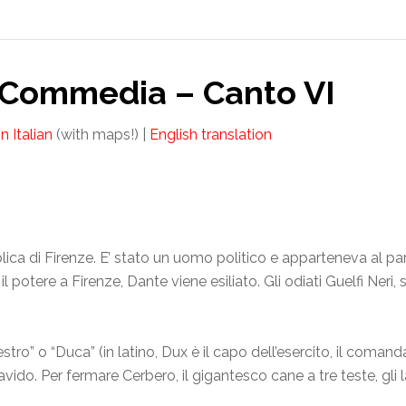
a Commedia – Canto VI
in Italian
(with maps!) |
English translation
ica di Firenze. E’ stato un uomo politico e apparteneva al pa
il potere a Firenze, Dante viene esiliato. Gli odiati Guelfi Neri,
o” o “Duca” (in latino, Dux è il capo dell’esercito, il comandant
do. Per fermare Cerbero, il gigantesco cane a tre teste, gli l