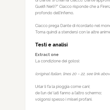
di Dante: si chiama Ciacco. Dante approfitt
Guelfi Neri)?” Ciacco risponde che a Firenze
profondo dell’Inferno.
Ciacco prega Dante di ricordarlo nel mondo d
Torna quindi a stendersi con le altre anime 
Testi e analisi
Extract one
La condizione dei golosi:
(original Italian, lines 20 – 22, see link abo
Urlar li fa la pioggia come cani;
de l’un de’ lati fanno a l’altro schermo;
volgonsi spesso i miseri profani.