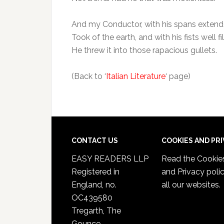
And my Conductor, with his spans extend
Took of the earth, and with his fists well fil
He threw it into those rapacious gullets.
(Back to ‘
Italian Literature
‘ page)
CONTACT US
COOKIES AND PR
EASY READERS LLP
Read the
Cookie
Registered in
and Privacy poli
England, no.
all our websites.
OC439580
Tregarth, The
Gounce,