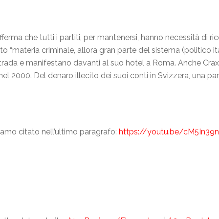
ferma che tutti i partiti, per mantenersi, hanno necessità di rico
o “materia criminale, allora gran parte del sistema (politico it
er strada e manifestano davanti al suo hotel a Roma. Anche Cr
nel 2000. Del denaro illecito dei suoi conti in Svizzera, una 
iamo citato nell’ultimo paragrafo:
https://youtu.be/cM5In39