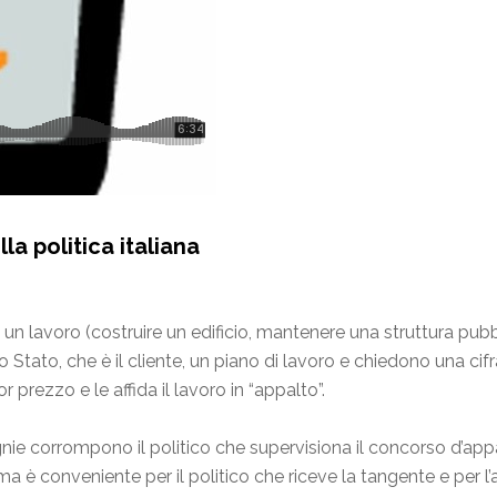
la politica italiana
un lavoro (costruire un edificio, mantenere una struttura pub
o Stato, che è il cliente, un piano di lavoro e chiedono una ci
r prezzo e le affida il lavoro in “appalto”.
nie corrompono il politico che supervisiona il concorso d’appa
 ma è conveniente per il politico che riceve la tangente e per l