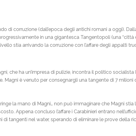
do di corruzione (dall’epoca degli antichi romani a oggi). Dalla
a progressivamente in una gigantesca Tangentopoli (una “città 
llo stia arrivando la corruzione con l’affare degli appalti tru
ni, che ha un’impresa di pulizie, incontra il politico socialis
. Magni è venuto per consegnargli una tangente di 7 milioni di 
 stringe la mano di Magni… non può immaginare che Magni stia l
costo. Appena concluso l’affare i Carabinieri entrano nell’uffi
i di tangenti nel water, sperando di eliminare le prove della ric