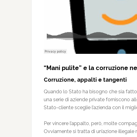
“Mani pulite” e la corruzione nel
Corruzione, appalti e tangenti
Quando lo Stato ha bisogno che sia fatto 
una serie di aziende private forniscono all
Stato-cliente sceglie l’azienda con il miglio
Per vincere l’appalto, però, molte compag
Ovviamente si tratta di un’azione illegale