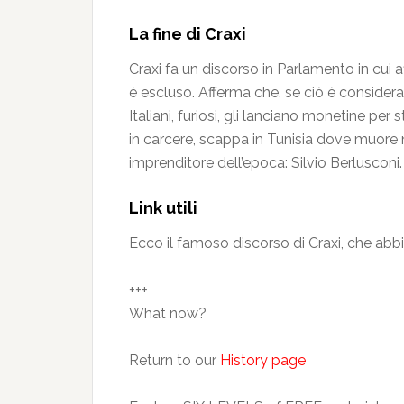
La fine di Craxi
Craxi fa un discorso in Parlamento in cui af
è escluso. Afferma che, se ciò è considerat
Italiani, furiosi, gli lanciano monetine p
in carcere, scappa in Tunisia dove muore 
imprenditore dell’epoca: Silvio Berlusconi.
Link utili
Ecco il famoso discorso di Craxi, che abb
+++
What now?
Return to our
History page