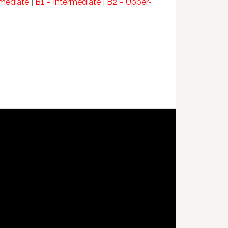
rmediate
|
B1 – Intermediate
|
B2 – Upper-