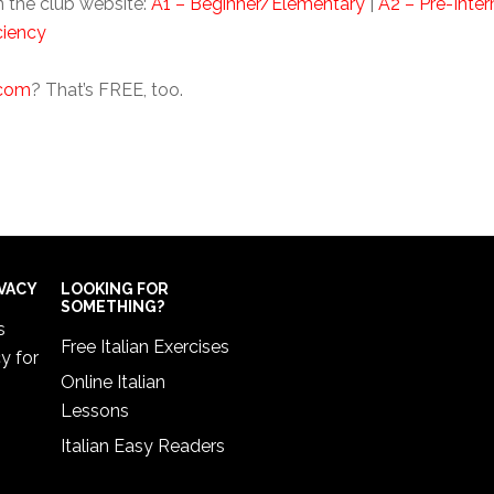
 the club website:
A1 – Beginner/Elementary
|
A2 – Pre-Inte
ciency
.com
? That’s FREE, too.
IVACY
LOOKING FOR
SOMETHING?
s
Free Italian Exercises
cy
for
Online Italian
Lessons
Italian Easy Readers