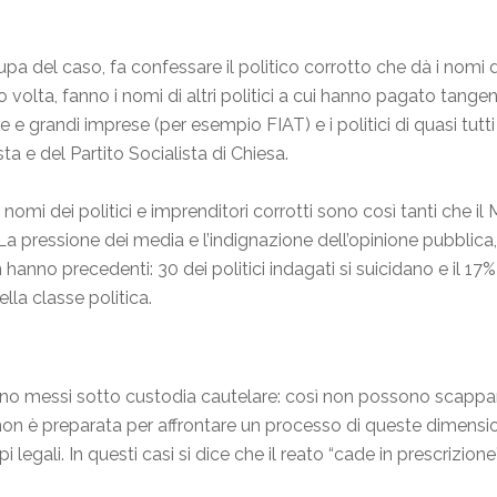
upa del caso, fa confessare il politico corrotto che dà i nomi 
o volta, fanno i nomi di altri politici a cui hanno pagato tangen
 grandi imprese (per esempio FIAT) e i politici di quasi tutti i 
a e del Partito Socialista di Chiesa.
i nomi dei politici e imprenditori corrotti sono così tanti che i
. La pressione dei media e l’indignazione dell’opinione pubblica,
nno precedenti: 30 dei politici indagati si suicidano e il 17% d
lla classe politica.
o messi sotto custodia cautelare: così non possono scappare 
a non è preparata per affrontare un processo di queste dimensi
i legali. In questi casi si dice che il reato “cade in prescrizi