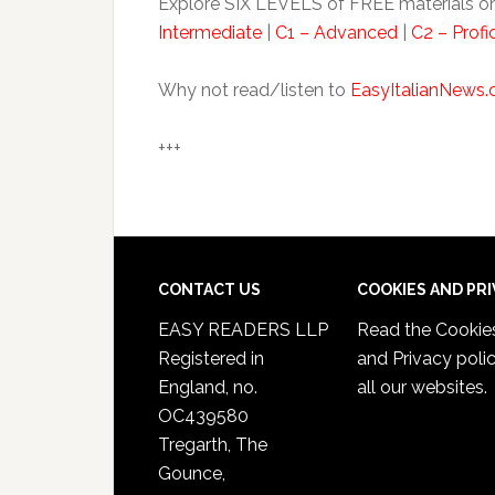
Explore SIX LEVELS of FREE materials on
Intermediate
|
C1 – Advanced
|
C2 – Profi
Why not read/listen to
EasyItalianNews
+++
CONTACT US
COOKIES AND PR
EASY READERS LLP
Read the
Cookie
Registered in
and Privacy poli
England, no.
all our websites.
OC439580
Tregarth, The
Gounce,