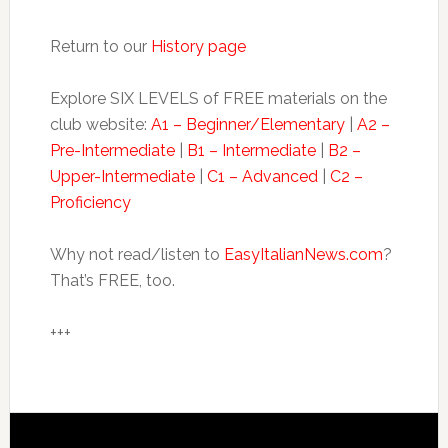
Return to our
History page
Explore SIX LEVELS of FREE materials on the
club website:
A1 – Beginner/Elementary
|
A2 –
Pre-Intermediate
|
B1 – Intermediate
|
B2 –
Upper-Intermediate
|
C1 – Advanced
|
C2 –
Proficiency
Why not read/listen to
EasyItalianNews.com
?
That’s FREE, too.
+++