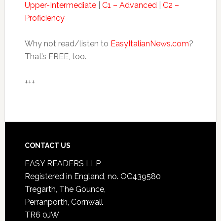
Upper-Intermediate
|
C1 – Advanced
|
C2 –
Proficiency
Why not read/listen to
EasyItalianNews.com
?
That’s FREE, too.
+++
CONTACT US
EASY READERS LLP
Registered in England, no. OC439580
Tregarth, The Gounce,
Perranporth, Cornwall
TR6 0JW