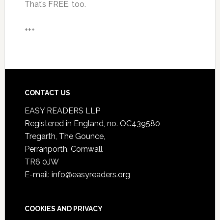
That’s FREE, too.
+++
CONTACT US
EASY READERS LLP
Registered in England, no. OC439580
Tregarth, The Gounce,
Perranporth, Cornwall
TR6 0JW
E-mail: info@easyreaders.org
COOKIES AND PRIVACY