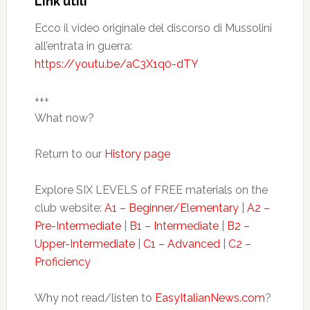
Link utili
Ecco il video originale del discorso di Mussolini
all’entrata in guerra:
https://youtu.be/aC3X1q0-dTY
+++
What now?
Return to our
History page
Explore SIX LEVELS of FREE materials on the
club website:
A1 – Beginner/Elementary
|
A2 –
Pre-Intermediate
|
B1 – Intermediate
|
B2 –
Upper-Intermediate
|
C1 – Advanced
|
C2 –
Proficiency
Why not read/listen to
EasyItalianNews.com
?