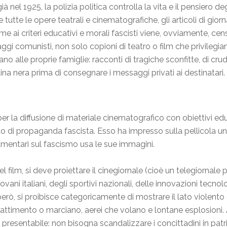
nel 1925, la polizia politica controlla la vita e il pensiero degl
tte le opere teatrali e cinematografiche, gli articoli di giornal
 ai criteri educativi e morali fascisti viene, ovviamente, cens
 comunisti, non solo copioni di teatro o film che privilegiano
ano alle proprie famiglie: racconti di tragiche sconfitte, di cru
a nera prima di consegnare i messaggi privati ai destinatari.
er la diffusione di materiale cinematografico con obiettivi educ
 di propaganda fascista. Esso ha impresso sulla pellicola una 
mentari sul fascismo usa le sue immagini.
l film, si deve proiettare il cinegiornale (cioè un telegiornale 
vani italiani, degli sportivi nazionali, delle innovazioni tecno
 però, si proibisce categoricamente di mostrare il lato violento 
ttimento o marciano, aerei che volano e lontane esplosioni. A
o presentabile: non bisogna scandalizzare i concittadini in pa