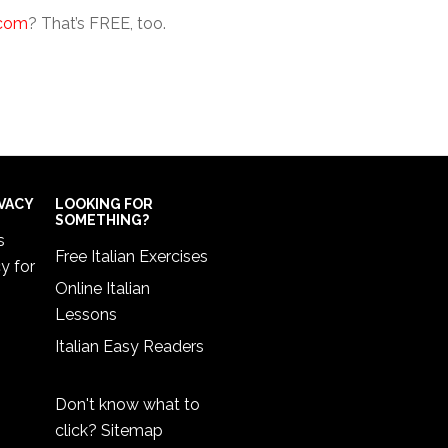
.com
? That’s FREE, too.
IVACY
LOOKING FOR
SOMETHING?
s
Free Italian Exercises
cy
for
Online Italian
Lessons
Italian Easy Readers
Don't know what to
click?
Sitemap