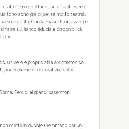
atti film o spettacoli su di lui: il Duce è
suo tono sono già di per sé molto teatrali.
 sua superiorità. Con la mascella in avanti e
inistra sul fianco fiducia e disponibilità.
itori.
ciò, un vero e proprio stile architettonico
ti, pochi elementi decorativi e colori
a Roma. Perciò, ai grandi casermoni
lo non metta in dubbio (nemmeno per un