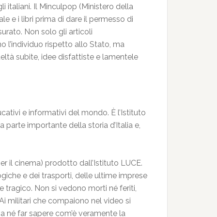
i italiani. Il Minculpop (Ministero della
e e i libri prima di dare il permesso di
urato. Non solo gli articoli
 l’individuo rispetto allo Stato, ma
deltà subite, idee disfattiste e lamentele
ativi e informativi del mondo. È l’Istituto
parte importante della storia d’Italia e,
per il cinema) prodotto dall’Istituto LUCE.
logiche e dei trasporti, delle ultime imprese
e tragico. Non si vedono morti né feriti,
i militari che compaiono nel video si
tria né far sapere com’è veramente la