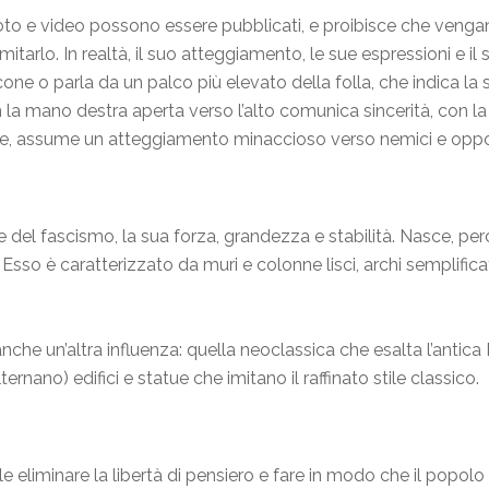
to e video possono essere pubblicati, e proibisce che vengano f
itarlo. In realtà, il suo atteggiamento, le sue espressioni e il 
alcone o parla da un palco più elevato della folla, che indica la
on la mano destra aperta verso l’alto comunica sincerità, con la s
re, assume un atteggiamento minaccioso verso nemici e oppos
re del fascismo, la sua forza, grandezza e stabilità. Nasce, per
. Esso è caratterizzato da muri e colonne lisci, archi semplifica
anche un’altra influenza: quella neoclassica che esalta l’antic
ternano) edifici e statue che imitano il raffinato stile classico.
 eliminare la libertà di pensiero e fare in modo che il popo