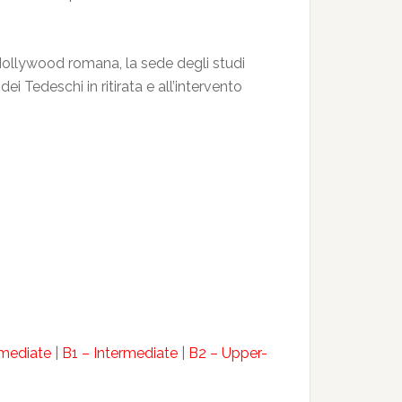
 Hollywood romana, la sede degli studi
i Tedeschi in ritirata e all’intervento
rmediate
|
B1 – Intermediate
|
B2 – Upper-