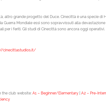
tà, altro grande progetto del Duce. Cinecittà è una specie di
da Guerra Mondiale essi sono sopravvissuti alla devastazione de
 per i feriti. Gli studi di Cinecittà sono ancora oggi operativi.
//cinecittastudios.it/
 the club website:
A1 – Beginner/Elementary
|
A2 – Pre-Inte
ciency