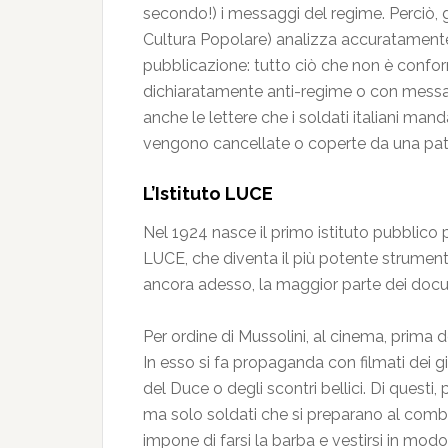
secondo!) i messaggi del regime. Perciò, già 
Cultura Popolare) analizza accuratamente tu
pubblicazione: tutto ciò che non è conforme
dichiaratamente anti-regime o con messaggi
anche le lettere che i soldati italiani mand
vengono cancellate o coperte da una patin
L’Istituto LUCE
Nel 1924 nasce il primo istituto pubblico p
LUCE, che diventa il più potente strumento
ancora adesso, la maggior parte dei docu
Per ordine di Mussolini, al cinema, prima de
In esso si fa propaganda con filmati dei gio
del Duce o degli scontri bellici. Di questi,
ma solo soldati che si preparano al comba
impone di farsi la barba e vestirsi in mod