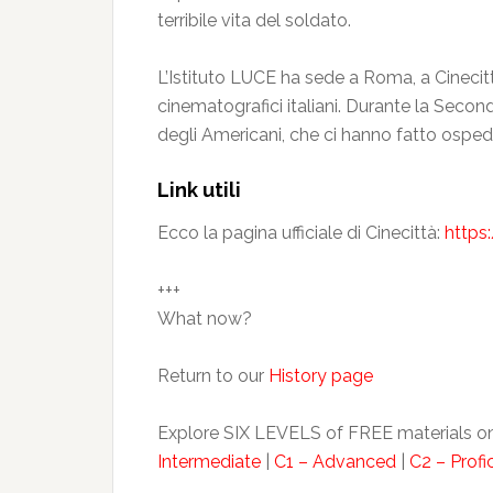
terribile vita del soldato.
L’Istituto LUCE ha sede a Roma, a Cinecit
cinematografici italiani. Durante la Secon
degli Americani, che ci hanno fatto ospedali
Link utili
Ecco la pagina ufficiale di Cinecittà:
https:
+++
What now?
Return to our
History page
Explore SIX LEVELS of FREE materials on
Intermediate
|
C1 – Advanced
|
C2 – Profi