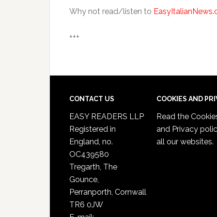
Why not read/listen to
EasyItalianNews
+++
CONTACT US
COOKIES AND PR
EASY READERS LLP
Read the
Cookie
Registered in
and Privacy poli
England, no.
all our websites.
OC439580
Tregarth, The
Gounce,
Perranporth, Cornwall
TR6 0JW