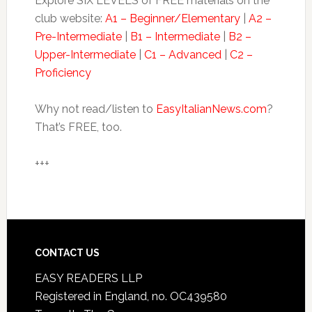
Explore SIX LEVELS of FREE materials on the
club website:
A1 – Beginner/Elementary
|
A2 –
Pre-Intermediate
|
B1 – Intermediate
|
B2 –
Upper-Intermediate
|
C1 – Advanced
|
C2 –
Proficiency
Why not read/listen to
EasyItalianNews.com
?
That’s FREE, too.
+++
CONTACT US
EASY READERS LLP
Registered in England, no. OC439580