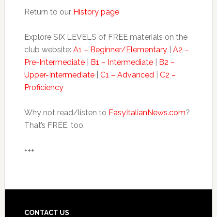
Return to our
History page
Explore SIX LEVELS of FREE materials on the
club website:
A1 – Beginner/Elementary
|
A2 –
Pre-Intermediate
|
B1 – Intermediate
|
B2 –
Upper-Intermediate
|
C1 – Advanced
|
C2 –
Proficiency
Why not read/listen to
EasyItalianNews.com
?
That’s FREE, too.
+++
CONTACT US