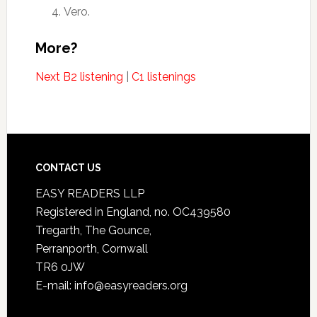
Vero.
More?
Next B2 listening
|
C1 listenings
CONTACT US
EASY READERS LLP
Registered in England, no. OC439580
Tregarth, The Gounce,
Perranporth, Cornwall
TR6 0JW
E-mail: info@easyreaders.org