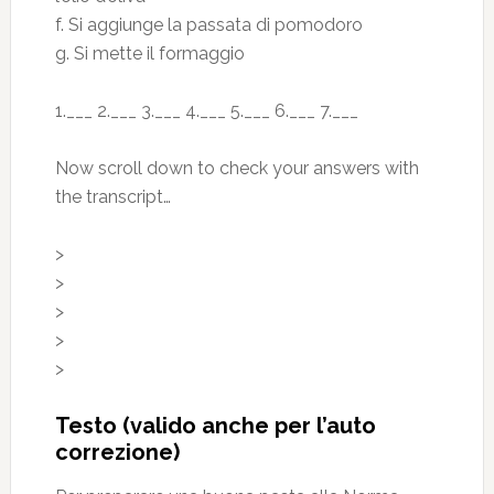
f. Si aggiunge la passata di pomodoro
g. Si mette il formaggio
1.___ 2.___ 3.___ 4.___ 5.___ 6.___ 7.___
Now scroll down to check your answers with
the transcript…
>
>
>
>
>
Testo (valido anche per l’auto
correzione)