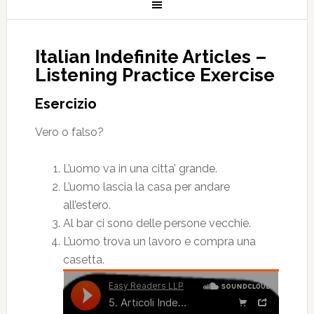
Italian Indefinite Articles –
Listening Practice Exercise
Esercizio
Vero o falso?
L’uomo va in una citta’ grande.
L’uomo lascia la casa per andare
all’estero.
Al bar ci sono delle persone vecchie.
L’uomo trova un lavoro e compra una
casetta.