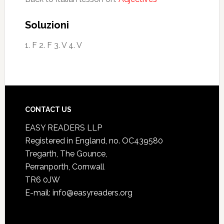
Soluzioni
1. F 2. F 3. V 4. V
CONTACT US
EASY READERS LLP
Registered in England, no. OC439580
Tregarth, The Gounce,
Perranporth, Cornwall
TR6 0JW
E-mail: info@easyreaders.org