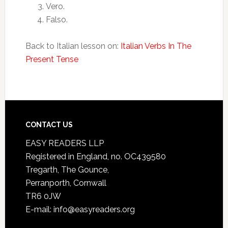
Vero.
Falso.
Back to Italian lesson on:
Italian Verbs In The
Present Tense
CONTACT US
EASY READERS LLP
Registered in England, no. OC439580
Tregarth, The Gounce,
Perranporth, Cornwall
TR6 0JW
E-mail: info@easyreaders.org