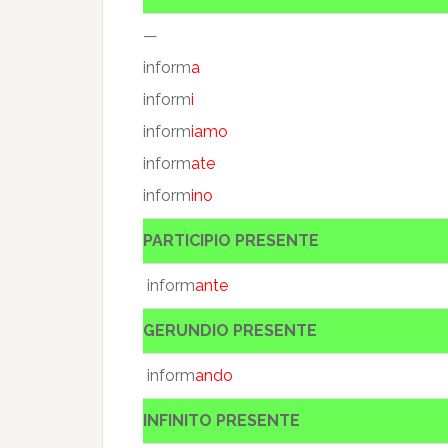
—
inform
a
inform
i
inform
iamo
inform
ate
inform
ino
PARTICIPIO PRESENTE
inform
ante
GERUNDIO PRESENTE
inform
ando
INFINITO PRESENTE