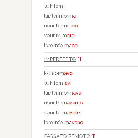
tu inform
i
lui/lei inform
a
noi inform
iamo
voi inform
ate
loro inform
ano
IMPERFETTO
[i]
io inform
avo
tu inform
avi
lui/lei inform
ava
noi inform
avamo
voi inform
avate
loro inform
avano
PASSATO REMOTO
[i]