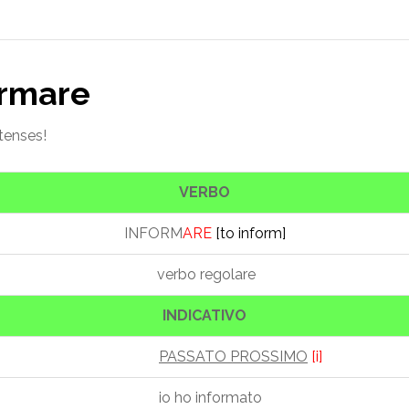
ormare
 tenses!
VERBO
INFORM
ARE
[to inform]
verbo regolare
INDICATIVO
PASSATO PROSSIMO
[i]
io ho informato