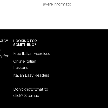
avere informato
IVACY
LOOKING FOR
SOMETHING?
s
Free Italian Exercises
cy
for
Online Italian
Lessons
Italian Easy Readers
Don't know what to
click?
Sitemap