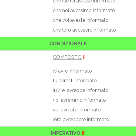
che lui/lei avesse informato
che noi avessimo informato
che voi aveste informato
che loro avessero informato
CONDIZIONALE
COMPOSTO
[i]
io avrei informato
tu avresti informato
lui/lei avrebbe informato
noi avremmo informato
voi avreste informato
loro avrebbero informato
IMPERATIVO
[i]