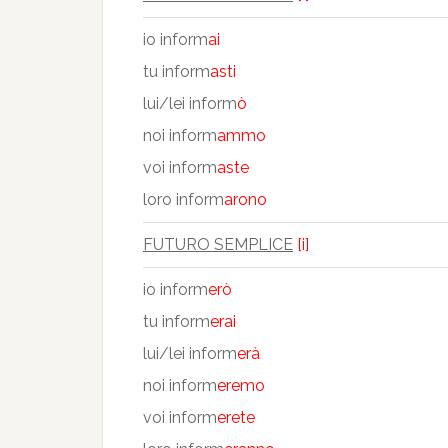
io inform
ai
tu inform
asti
lui/lei inform
ò
noi inform
ammo
voi inform
aste
loro inform
arono
FUTURO SEMPLICE
[i]
io inform
erò
tu inform
erai
lui/lei inform
erà
noi inform
eremo
voi inform
erete