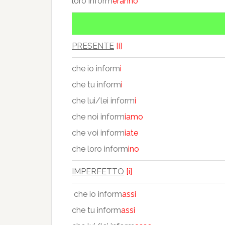
loro inform
eranno
PRESENTE
[i]
che io inform
i
che tu inform
i
che lui/lei inform
i
che noi inform
iamo
che voi inform
iate
che loro inform
ino
IMPERFETTO
[i]
che io inform
assi
che tu inform
assi