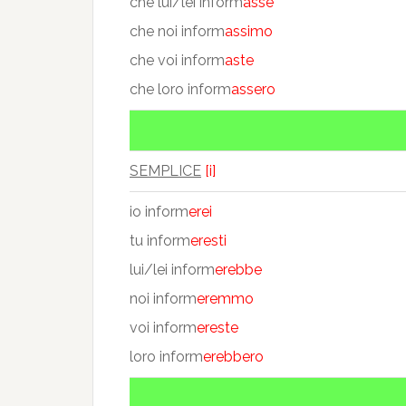
che lui/lei inform
asse
che noi inform
assimo
che voi inform
aste
che loro inform
assero
SEMPLICE
[i]
io inform
erei
tu inform
eresti
lui/lei inform
erebbe
noi inform
eremmo
voi inform
ereste
loro inform
erebbero