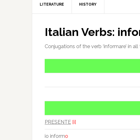
LITERATURE
HISTORY
Italian Verbs: inf
Conjugations of the verb ‘informare’ in all
PRESENTE
[i]
io inform
o