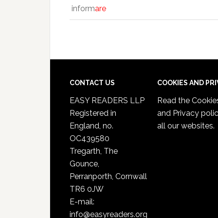
inform
are
CONTACT US
COOKIES AND PR
EASY READERS LLP
Read the
Cookie
Registered in
and Privacy poli
England, no.
all our websites.
OC439580
Tregarth, The
Gounce,
Perranporth, Cornwall
TR6 0JW
E-mail:
info@easyreaders.org