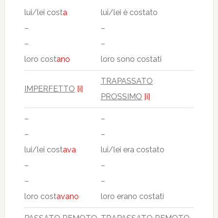
lui/lei cost
a
lui/lei è costato
–
–
–
–
loro cost
ano
loro sono costati
TRAPASSATO
IMPERFETTO
[i]
PROSSIMO
[i]
–
–
–
–
lui/lei cost
ava
lui/lei era costato
–
–
–
–
loro cost
avano
loro erano costati