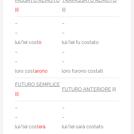
PASSATO REMOTO
TRAPASSATO REMOTO
[i]
[i]
–
–
–
–
lui/lei cost
ò
lui/lei fu costato
–
–
–
–
loro cost
arono
loro furono costati
FUTURO SEMPLICE
FUTURO ANTERIORE
[i]
[i]
–
–
–
–
lui/lei cost
erà
lui/lei sarà costato