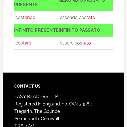
GERUNDIO PASSATO
PRESENTE
cost
ando
essendo cost
ato
INFINITO PRESENTE
INFINITO PASSATO
cost
are
essere cost
ato
CONTACT US
EASY READERS LLP
Registered in England, no. OC439580
Tregarth, The Gounce,
Perranporth, Cornwall
TR6 0JW