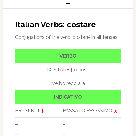
Italian Verbs: costare
Conjugations of the verb ‘costare’ in all tenses!
VERBO
COST
ARE
[to cost]
verbo regolare
INDICATIVO
PRESENTE
[i]
PASSATO PROSSIMO
[i]
–
–
–
–