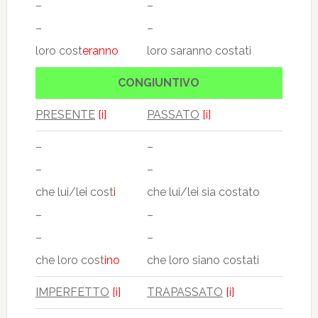
–
–
–
–
loro cost
eranno
loro saranno costati
CONGIUNTIVO
PRESENTE
[i]
PASSATO
[i]
–
–
–
–
che lui/lei cost
i
che lui/lei sia costato
–
–
–
–
che loro cost
ino
che loro siano costati
IMPERFETTO
[i]
TRAPASSATO
[i]