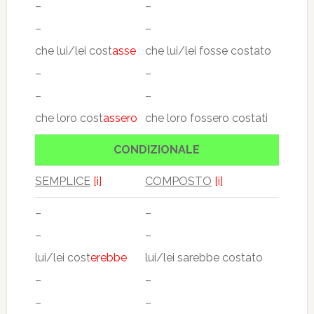
–
–
–
–
che lui/lei cost
asse
che lui/lei fosse costato
–
–
–
–
che loro cost
assero
che loro fossero costati
CONDIZIONALE
SEMPLICE
[i]
COMPOSTO
[i]
–
–
–
–
lui/lei cost
erebbe
lui/lei sarebbe costato
–
–
–
–