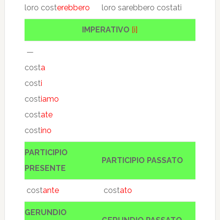
loro cost
erebbero
loro sarebbero costati
IMPERATIVO
[i]
—
cost
a
cost
i
cost
iamo
cost
ate
cost
ino
PARTICIPIO
PARTICIPIO PASSATO
PRESENTE
cost
ante
cost
ato
GERUNDIO