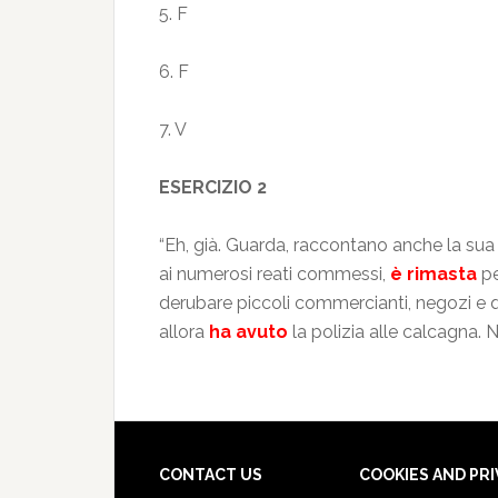
5. F
6. F
7. V
ESERCIZIO 2
“Eh, già. Guarda, raccontano anche la sua
ai numerosi reati commessi,
è rimasta
pe
derubare piccoli commercianti, negozi e 
allora
ha avuto
la polizia alle calcagna. 
CONTACT US
COOKIES AND PR