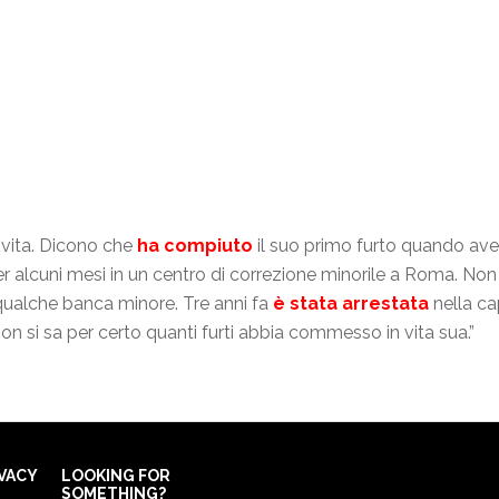
 vita. Dicono che
ha compiuto
il suo primo furto quando avev
r alcuni mesi in un centro di correzione minorile a Roma. No
qualche banca minore. Tre anni fa
è stata arrestata
nella c
Non si sa per certo quanti furti abbia commesso in vita sua.”
IVACY
LOOKING FOR
SOMETHING?