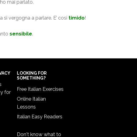
ho mai parlato.
a si vergogna a parlare. E’ così
timido
!
anto
sensibile
.
IVACY
LOOKING FOR
SOMETHING?
s
Free Italian Exercises
cy
for
Online Italian
Lessons
Italian Easy Readers
Don't know what to