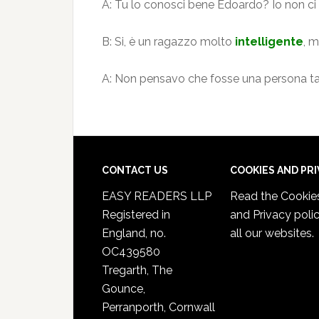
A: Tu lo conosci bene Edoardo? Io non ci 
B: Si, è un ragazzo molto
intelligente
, m
A: Non pensavo che fosse una persona t
CONTACT US
COOKIES AND PR
EASY READERS LLP
Read the
Cookie
Registered in
and Privacy poli
England, no.
all our websites.
OC439580
Tregarth, The
Gounce,
Perranporth, Cornwall