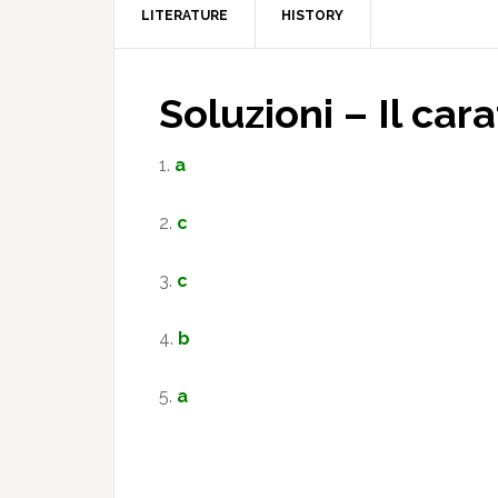
LITERATURE
HISTORY
Soluzioni – Il car
1.
a
2.
c
3.
c
4.
b
5.
a