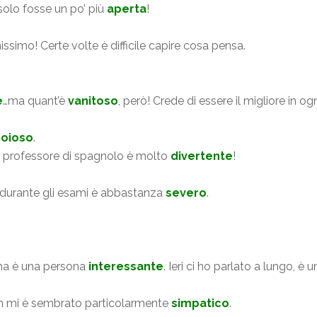
 solo fosse un po’ più
aperta
!
issimo! Certe volte è difficile capire cosa pensa.
e
…ma quant’è
vanitoso
, però! Crede di essere il migliore in og
noioso
.
vo professore di spagnolo è molto
divertente
!
ma durante gli esami è abbastanza
severo
.
ma è una persona
interessante
. Ieri ci ho parlato a lungo, è
on mi è sembrato particolarmente
simpatico
.