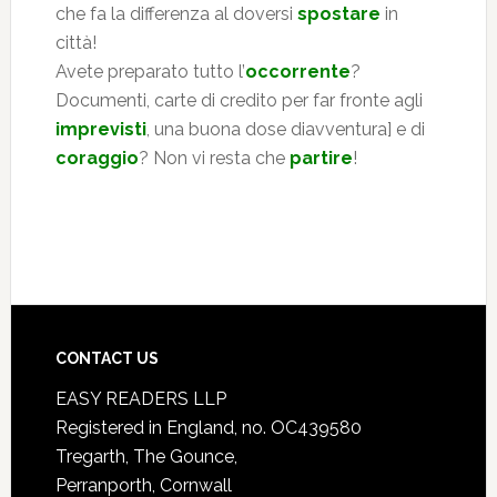
che fa la differenza al doversi
spostare
in
città!
Avete preparato tutto l’
occorrente
?
Documenti, carte di credito per far fronte agli
imprevisti
, una buona dose diavventura] e di
coraggio
? Non vi resta che
partire
!
CONTACT US
EASY READERS LLP
Registered in England, no. OC439580
Tregarth, The Gounce,
Perranporth, Cornwall