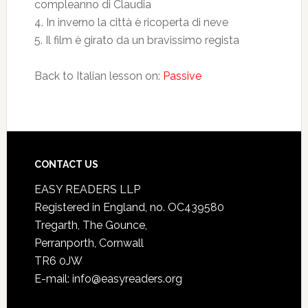
compleanno di Claudia
4. In inverno la città è ricoperta di neve
5. Il film è girato da un bravissimo regista
Back to Italian lesson on:
Passive
CONTACT US
EASY READERS LLP
Registered in England, no. OC439580
Tregarth, The Gounce,
Perranporth, Cornwall
TR6 0JW
E-mail: info@easyreaders.org