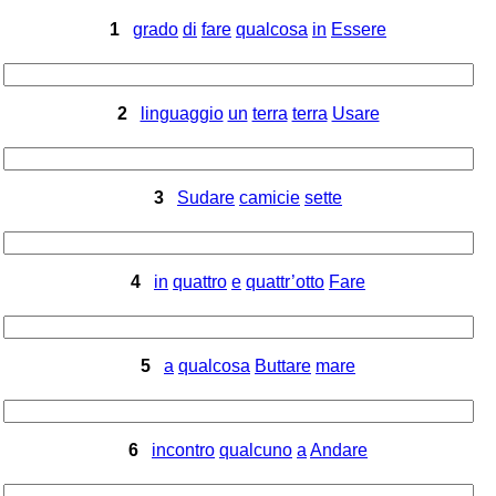
1
grado
di
fare
qualcosa
in
Essere
2
linguaggio
un
terra
terra
Usare
3
Sudare
camicie
sette
4
in
quattro
e
quattr’otto
Fare
5
a
qualcosa
Buttare
mare
6
incontro
qualcuno
a
Andare