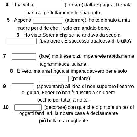
4
Una volta
(tornare) dalla Spagna, Renata
parlava perfettamente lo spagnolo.
5
Appena
(atterrare), ho telefonato a mia
madre per dirle che il volo era andato bene.
6
Ho visto Serena che se ne andava da scuola
(piangere). È successo qualcosa di brutto?
7
(fare) molti esercizi, imparerete rapidamente
la grammatica italiana..
8
È vero, ma una lingua si impara davvero bene solo
(parlare)
9
(spaventare) all'idea di non superare l'esame
di guida, Federico non è riuscito a chiudere
occhio per tutta la notte.
10
(decorare) con qualche dipinto e un po' di
oggetti familiari, la nostra casa è decisamente
più bella e accogliente