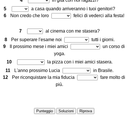
4
in gita con noi ragazzi?
5
a casa quando arriveranno i tuoi genitori?
6
Non credo che loro
felici di vederci alla festa!
7
al cinema con me stasera?
8
Per superare l'esame noi
tutti i giorni.
9
Il prossimo mese i miei amici
un corso di
yoga.
10
la pizza con i miei amici stasera.
11
L'anno prossimo Lucia
in Brasile.
12
Per riconquistare la mia fiducia
fare molto di
più.